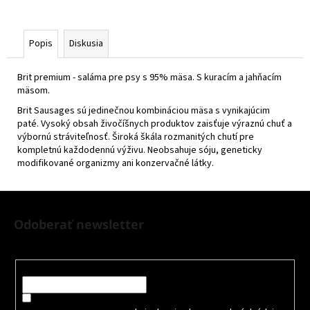
Popis
Diskusia
Brit premium - saláma pre psy s 95% mäsa. S kuracím a jahňacím
mäsom.
Brit Sausages sú jedinečnou kombináciou mäsa s vynikajúcim
paté. Vysoký obsah živočíšnych produktov zaisťuje výraznú chuť a
výbornú stráviteľnosť. Široká škála rozmanitých chutí pre
kompletnú každodennú výživu. Neobsahuje sóju, geneticky
modifikované organizmy ani konzervačné látky.
Z
á
Odoberať newsletter
p
Nezmeškajte žiadne novinky či zľavy!
ä
t
Email
i
Súhlasím so spracovaním osobných údajov na účely Reklamy
e