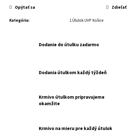
č
cena:
a
Opýtať sa
Zdieľať
m
e
Kategória
:
1.Útulok UVP Košice
CHS
Dodanie do útulku zadarmo
EMINENT
DOG
PUPPY
LARGE
BREED
NEW
Dodania útulkom každý týždeň
3
KG
NAKUPUJETE
PRE
Krmivo útulkom pripravujeme
OZ
CHLPÁČIK
okamžite
SNINA.
€10,20
Krmivo na mieru pre každý útulok