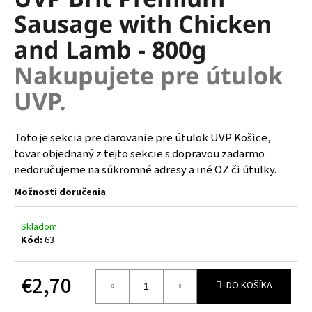
je
á
Sausage with Chicken
0,0
z
j
and Lamb - 800g
5
s
hviezdičiek.
Nakupujete pre útulok
ť
?
UVP.
Toto je sekcia pre darovanie pre útulok UVP Košice,
tovar objednaný z tejto sekcie s dopravou zadarmo
HĽADAŤ
nedoručujeme na súkromné adresy a iné OZ či útulky.
Možnosti doručenia
O
Skladom
d
Kód:
63
p
o
€2,70
r
DO KOŠÍKA
ú
Jednotková