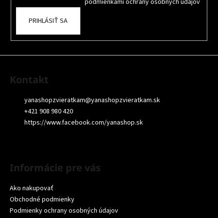
a
oboznámil som sa s
podmienkami ochrany osobných údajov
PRIHLÁSIŤ SA
Kontakt
yanashopzvieratkam
@
yanashopzvieratkam.sk
+421 908 980 420
https://www.facebook.com/yanashop.sk
Informácie pre vás
Ako nakupovať
Obchodné podmienky
Podmienky ochrany osobných údajov