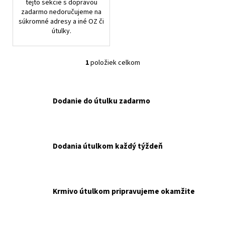
č
tejto sekcie s dopravou
a
zadarmo nedoručujeme na
súkromné adresy a iné OZ či
m
útulky.
e
1
položiek celkom
RT
O
ARATON
v
CAT
l
ADULT
KAPSIČKA
á
Dodanie do útulku zadarmo
WET
d
85
a
G
NAKUPUJETE
c
PRE
i
Dodania útulkom každý týždeň
RENKU
e
TOMESOVÚ.
p
€0,65
r
v
Krmivo útulkom pripravujeme okamžite
k
y
v