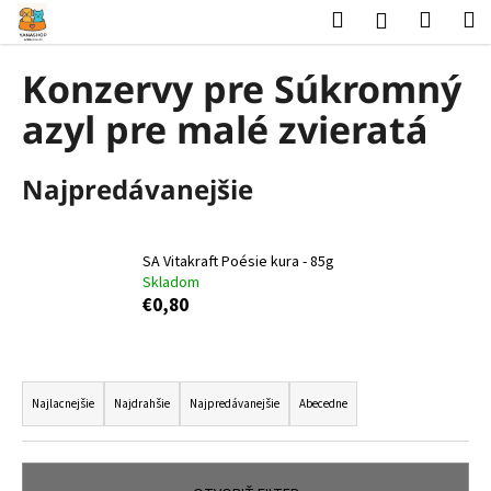
K
Prejsť
Hľadať
Nákup
M
Prihlásenie
na
o
obsah
Späť
Späť
košík
š
Konzervy pre Súkromný
í
Č
azyl pre malé zvieratá
k
o
p
Najpredávanejšie
o
t
r
SA Vitakraft Poésie kura - 85g
Skladom
e
€0,80
b
u
j
R
e
a
Najlacnejšie
Najdrahšie
Najpredávanejšie
Abecedne
t
d
e
e
n