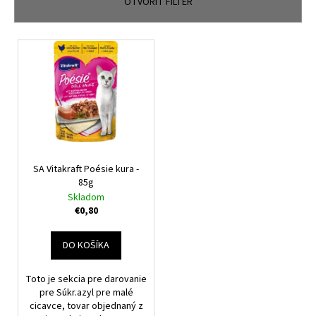
n
OTVORIŤ FILTER
á
i
j
e
V
s
p
ý
ť
r
p
?
o
i
d
s
u
p
k
r
t
HĽADAŤ
o
SA Vitakraft Poésie kura -
o
85g
d
Skladom
v
u
€0,80
O
k
d
t
DO KOŠÍKA
p
o
o
v
Toto je sekcia pre darovanie
r
pre Súkr.azyl pre malé
ú
cicavce, tovar objednaný z