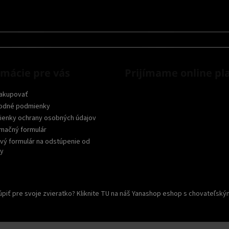
rmácie pre vás
Prijímame online pl
akupovať
odné podmienky
enky ochrany osobných údajov
mačný formulár
vý formulár na odstúpenie od
y
piť pre svoje zvieratko? Kliknite TU na náš Yanashop eshop s chovateľský