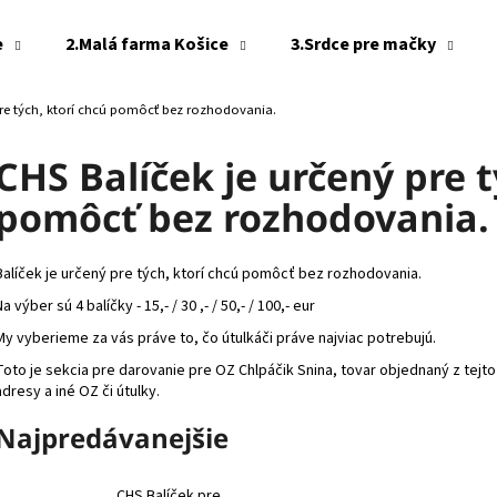
e
2.Malá farma Košice
3.Srdce pre mačky
pre tých, ktorí chcú pomôcť bez rozhodovania.
Čo potrebujete nájsť?
CHS Balíček je určený pre t
pomôcť bez rozhodovania.
HĽADAŤ
Balíček je určený pre tých, ktorí chcú pomôcť bez rozhodovania.
Odporúčame
Na výber sú 4 balíčky - 15,- / 30 ,- / 50,- / 100,- eur
My vyberieme za vás práve to, čo útulkáči práve najviac potrebujú.
Toto je sekcia pre darovanie pre OZ Chlpáčik Snina, tovar objednaný z te
adresy a iné OZ či útulky.
Najpredávanejšie
CHS Balíček pre