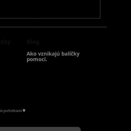
atby
Blog
Ako vznikajú balíčky
pomoci.
mi potrebami ♥