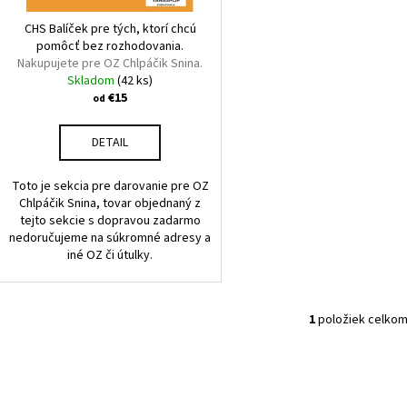
o
u
d
CHS Balíček pre tých, ktorí chcú
k
pomôcť bez rozhodovania.
u
Nakupujete pre OZ Chlpáčik Snina.
t
k
Skladom
(42 ks)
o
t
€15
od
v
o
DETAIL
v
Toto je sekcia pre darovanie pre OZ
Chlpáčik Snina, tovar objednaný z
tejto sekcie s dopravou zadarmo
nedoručujeme na súkromné adresy a
iné OZ či útulky.
1
položiek celko
O
v
l
á