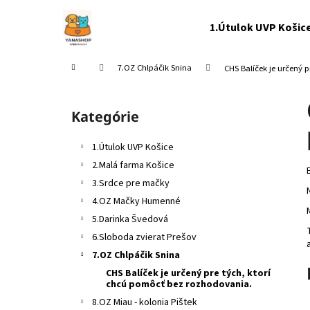
K
Prejsť
na
o
1.Útulok UVP Košic
obsah
Späť
Späť
š
do
do
í
Domov
7.OZ Chlpáčik Snina
CHS Balíček je určený 
k
obchodu
obchodu
B
o
Kategórie
Preskočiť
č
kategórie
n
1.Útulok UVP Košice
ý
2.Malá farma Košice
p
3.Srdce pre mačky
a
4.OZ Mačky Humenné
n
5.Darinka Švedová
e
6.Sloboda zvierat Prešov
l
7.OZ Chlpáčik Snina
CHS Balíček je určený pre tých, ktorí
chcú pomôcť bez rozhodovania.
8.OZ Miau - kolonia Pištek