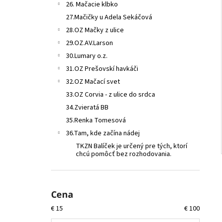
26. Mačacie klbko
27.Mačičky u Adela Sekáčová
28.OZ Mačky z ulice
29.OZ.AV.Larson
30.Lumary o.z.
31.OZ Prešovskí havkáči
32.OZ Mačací svet
33.OZ Corvia - z ulice do srdca
34.Zvieratá BB
35.Renka Tomesová
36.Tam, kde začína nádej
TKZN Balíček je určený pre tých, ktorí
chcú pomôcť bez rozhodovania.
Cena
€
15
€
100