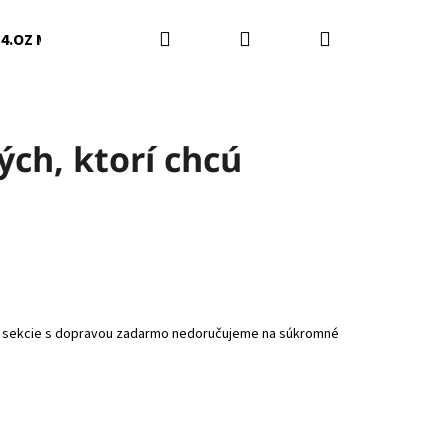
Hľadať
Prihlásenie
Nákupný
4.OZ Mačky Humenné
5.Darinka Švedová
6.Slob
košík
ých, ktorí chcú
jto sekcie s dopravou zadarmo nedoručujeme na súkromné
Nasledujúce