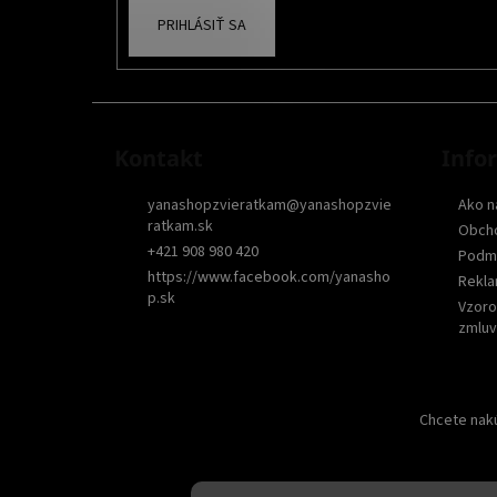
PRIHLÁSIŤ SA
Kontakt
Info
yanashopzvieratkam
@
yanashopzvie
Ako n
ratkam.sk
Obch
+421 908 980 420
Podmi
https://www.facebook.com/yanasho
Rekla
p.sk
Vzoro
zmluv
Chcete nakú