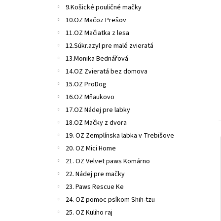
MF NUEVO DOG JUNIOR CHICKEN & BEEF
9.Košické pouličné mačky
MENUE KONZERVA – 400G
NAKUPUJETE PRE
MALÚ FARMU.
10.OZ Mačoz Prešov
€2,10
11.OZ Mačiatka z lesa
12.Súkr.azyl pre malé zvieratá
13.Monika Bednářová
14.OZ Zvieratá bez domova
15.OZ ProDog
16.OZ Mňaukovo
17.OZ Nádej pre labky
18.OZ Mačky z dvora
19. OZ Zemplínska labka v Trebišove
20. OZ Mici Home
21. OZ Velvet paws Komárno
22. Nádej pre mačky
23. Paws Rescue Ke
24. OZ pomoc psíkom Shih-tzu
25. OZ Kuliho raj