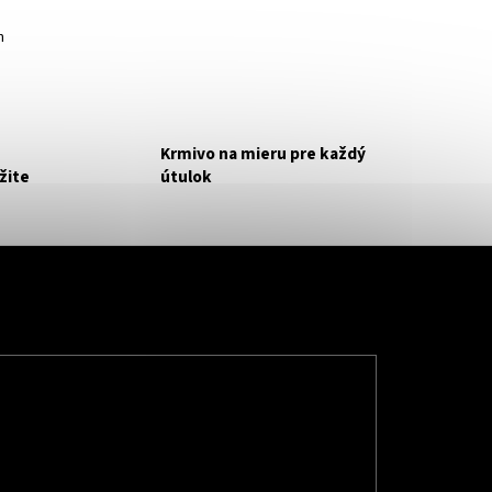
m
Krmivo na mieru pre každý
žite
útulok