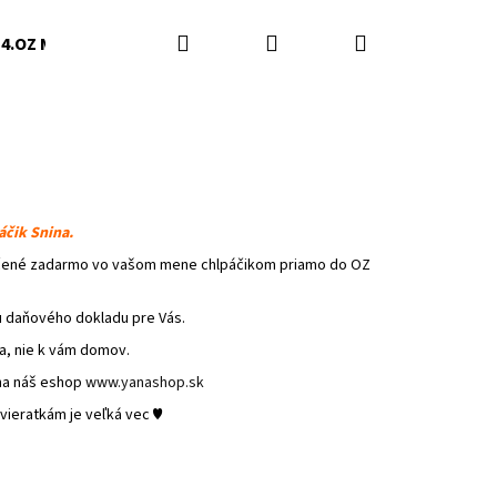
Hľadať
Prihlásenie
Nákupný
4.OZ Mačky Humenné
5.Darinka Švedová
6.Slob
košík
áčik Snina.
učené zadarmo vo vašom mene chlpáčikom priamo do OZ
u daňového dokladu pre Vás.
a, nie k vám domov.
 na náš eshop
www.yanashop.sk
ieratkám je veľká vec ♥
Nasledujúce