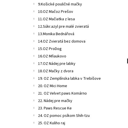
MF NUEVO DOG JUNIOR CHICKEN & BEEF
9.Košické pouličné mačky
MENUE KONZERVA – 400G
NAKUPUJETE PRE
MALÚ FARMU.
10.OZ Mačoz Prešov
€2,10
11.OZ Mačiatka z lesa
12.Súkr.azyl pre malé zvieratá
13.Monika Bednářová
14.OZ Zvieratá bez domova
15.OZ ProDog
16.OZ Mňaukovo
17.OZ Nádej pre labky
18.OZ Mačky z dvora
19. OZ Zemplínska labka v Trebišove
20. OZ Mici Home
21. OZ Velvet paws Komárno
22. Nádej pre mačky
23. Paws Rescue Ke
24. OZ pomoc psíkom Shih-tzu
25. OZ Kuliho raj