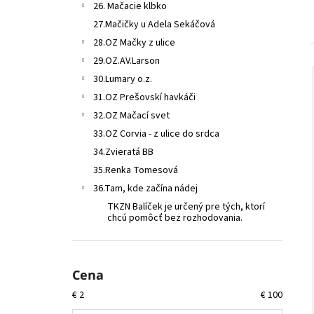
26. Mačacie klbko
27.Mačičky u Adela Sekáčová
28.OZ Mačky z ulice
29.OZ.AV.Larson
30.Lumary o.z.
31.OZ Prešovskí havkáči
32.OZ Mačací svet
33.OZ Corvia - z ulice do srdca
34.Zvieratá BB
35.Renka Tomesová
36.Tam, kde začína nádej
TKZN Balíček je určený pre tých, ktorí
chcú pomôcť bez rozhodovania.
Cena
€
2
€
100