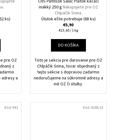
kupujete
CHS Pamlsok Salač Plátok kačací
na.
mäkký 250 g
Nakupujete pre OZ
Chlpáčik Snina.
62 ks)
Útulok ešte potrebuje
(68 ks)
€5,90
Jednotková
€23,60 / 1 kg
cena:
DO KOŠÍKA
ie pre OZ
Toto je sekcia pre darovanie pre OZ
ednaný z
Chlpáčik Snina, tovar objednaný z
 zadarmo
tejto sekcie s dopravou zadarmo
 adresy a
nedoručujeme na súkromné adresy a
iné OZ či útulky.
Kód:
941
Kód:
4269/15