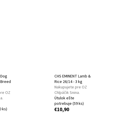
TÝCH, KTORÍ CHCÚ POMÔCŤ
IA
NAKUPUJETE PRE MALÚ
 Dog
CHS EMINENT Lamb &
 Breed
Rice 26/14 - 3 kg
Nakupujete pre OZ
pre OZ
Chlpáčik Snina.
a.
Útulok ešte
potrebuje
(59 ks)
0 ks)
€10,90