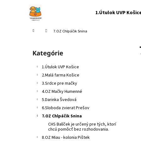
K
Prejsť
na
o
1.Útulok UVP Košic
obsah
Späť
Späť
š
do
do
í
Domov
7.OZ Chlpáčik Snina
k
obchodu
obchodu
B
o
Kategórie
Preskočiť
č
kategórie
n
1.Útulok UVP Košice
ý
2.Malá farma Košice
p
3.Srdce pre mačky
a
4.OZ Mačky Humenné
n
5.Darinka Švedová
e
6.Sloboda zvierat Prešov
l
7.OZ Chlpáčik Snina
CHS Balíček je určený pre tých, ktorí
chcú pomôcť bez rozhodovania.
8.OZ Miau - kolonia Pištek