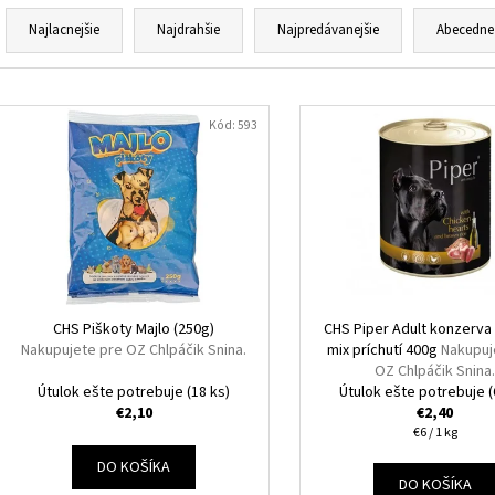
R
a
Najlacnejšie
Najdrahšie
Najpredávanejšie
Abecedne
d
e
V
n
ý
Kód:
593
i
p
e
i
p
s
r
p
o
r
d
o
u
d
CHS Piškoty Majlo (250g)
CHS Piper Adult konzerva
k
Nakupujete pre OZ Chlpáčik Snina.
mix príchutí 400g
Nakupuj
u
OZ Chlpáčik Snina
t
k
Útulok ešte potrebuje
(18 ks)
Útulok ešte potrebuje
(
o
t
€2,10
€2,40
v
Jednotková
€6 / 1 kg
o
cena:
DO KOŠÍKA
v
DO KOŠÍKA