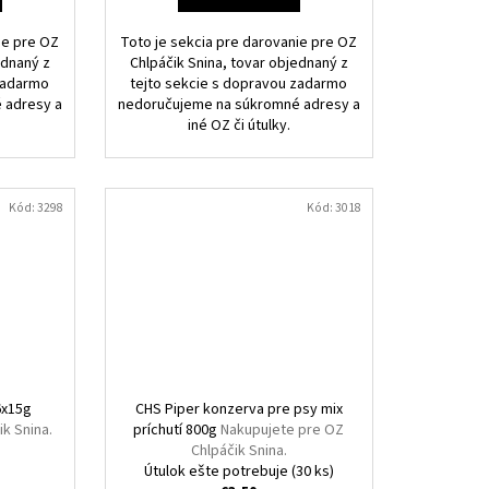
ie pre OZ
Toto je sekcia pre darovanie pre OZ
ednaný z
Chlpáčik Snina, tovar objednaný z
 zadarmo
tejto sekcie s dopravou zadarmo
 adresy a
nedoručujeme na súkromné adresy a
iné OZ či útulky.
Kód:
3298
Kód:
3018
6x15g
CHS Piper konzerva pre psy mix
k Snina.
príchutí 800g
Nakupujete pre OZ
Chlpáčik Snina.
Útulok ešte potrebuje
(30 ks)