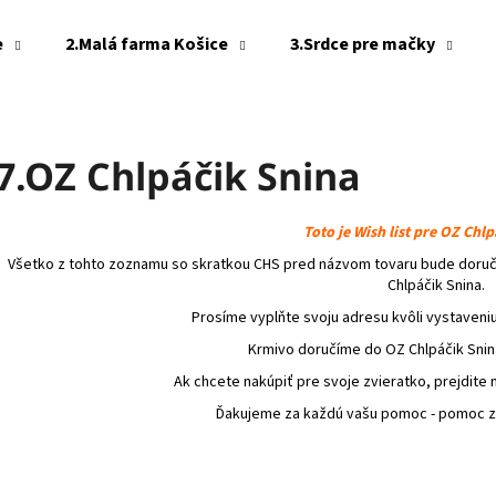
e
2.Malá farma Košice
3.Srdce pre mačky
Čo potrebujete nájsť?
7.OZ Chlpáčik Snina
HĽADAŤ
Toto je Wish list pre OZ Chlp
Všetko z tohto zoznamu so skratkou CHS pred názvom tovaru bude dor
Chlpáčik Snina.
Odporúčame
Prosíme vyplňte svoju adresu kvôli vystaveni
Krmivo doručíme do OZ Chlpáčik Snin
Ak chcete nakúpiť pre svoje zvieratko, prejdite
Ďakujeme za každú vašu pomoc - pomoc zv