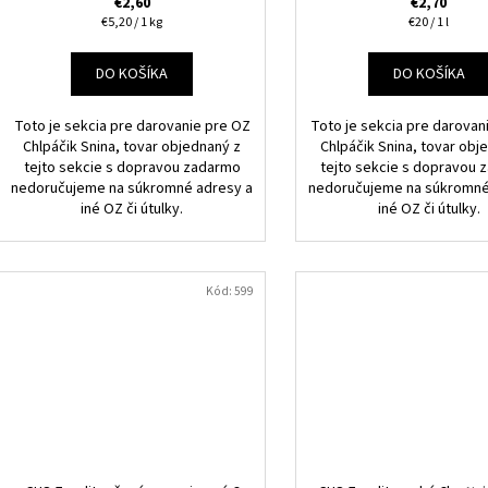
€2,60
€2,70
Jednotková
Jednotková
€5,20 / 1 kg
€20 / 1 l
cena:
cena:
DO KOŠÍKA
DO KOŠÍKA
Toto je sekcia pre darovanie pre OZ
Toto je sekcia pre darovan
Chlpáčik Snina, tovar objednaný z
Chlpáčik Snina, tovar obj
tejto sekcie s dopravou zadarmo
tejto sekcie s dopravou
nedoručujeme na súkromné adresy a
nedoručujeme na súkromné
iné OZ či útulky.
iné OZ či útulky.
Kód:
599