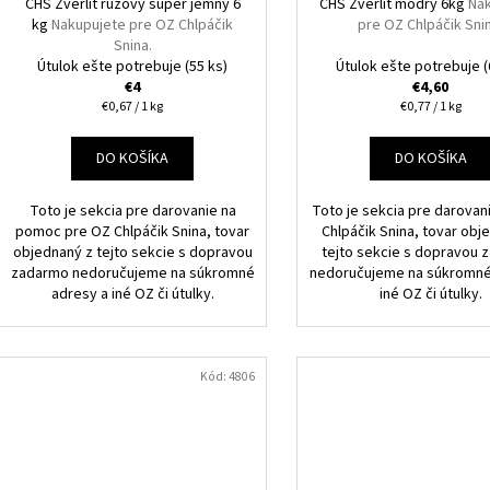
CHS Zverlit ružový super jemný 6
CHS Zverlit modrý 6kg
Na
kg
Nakupujete pre OZ Chlpáčik
pre OZ Chlpáčik Sni
Snina.
Útulok ešte potrebuje
(55 ks)
Útulok ešte potrebuje
(
€4
€4,60
Jednotková
Jednotková
€0,67 / 1 kg
€0,77 / 1 kg
cena:
cena:
DO KOŠÍKA
DO KOŠÍKA
Toto je sekcia pre darovanie na
Toto je sekcia pre darovan
pomoc pre OZ Chlpáčik Snina, tovar
Chlpáčik Snina, tovar obj
objednaný z tejto sekcie s dopravou
tejto sekcie s dopravou
zadarmo nedoručujeme na súkromné
nedoručujeme na súkromné
adresy a iné OZ či útulky.
iné OZ či útulky.
Kód:
4806