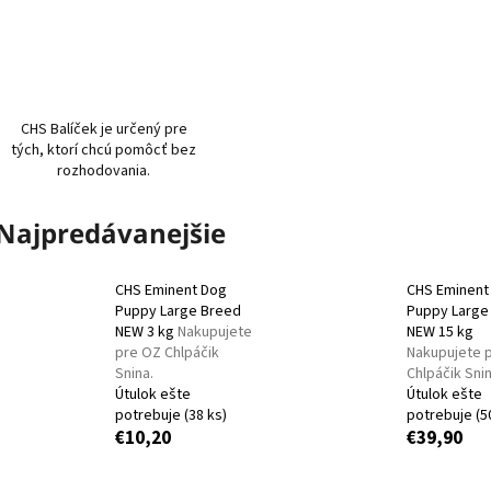
MF FARMINA VET LIFE DOG
MF BALÍČEK PRE 
GASTROINTESTINAL KONZERVA 300 G
BEZ ROZHODOVAN
NAKUPUJETE PRE MALÚ FARMU.
FARMU.
€3,70
€15
CHS Balíček je určený pre
tých, ktorí chcú pomôcť bez
rozhodovania.
Najpredávanejšie
CHS Eminent Dog
CHS Eminent
Puppy Large Breed
Puppy Large
NEW 3 kg
Nakupujete
NEW 15 kg
pre OZ Chlpáčik
Nakupujete 
Snina.
Chlpáčik Snin
Útulok ešte
Útulok ešte
potrebuje
(38 ks)
potrebuje
(5
€10,20
€39,90