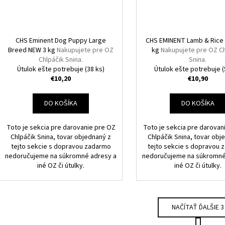
CHS Eminent Dog Puppy Large
CHS EMINENT Lamb & Rice 2
Breed NEW 3 kg
Nakupujete pre OZ
kg
Nakupujete pre OZ Ch
Chlpáčik Snina.
Snina.
Útulok ešte potrebuje
(38 ks)
Útulok ešte potrebuje
(
€10,20
€10,90
DO KOŠÍKA
DO KOŠÍKA
Toto je sekcia pre darovanie pre OZ
Toto je sekcia pre darovan
Chlpáčik Snina, tovar objednaný z
Chlpáčik Snina, tovar obj
tejto sekcie s dopravou zadarmo
tejto sekcie s dopravou
nedoručujeme na súkromné adresy a
nedoručujeme na súkromné
iné OZ či útulky.
iné OZ či útulky.
NAČÍTAŤ ĎALŠIE 3
S