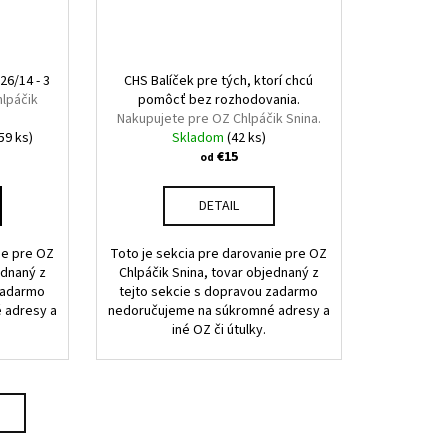
6/14 - 3
CHS Balíček pre tých, ktorí chcú
lpáčik
pomôcť bez rozhodovania.
Nakupujete pre OZ Chlpáčik Snina.
59 ks)
Skladom
(42 ks)
€15
od
DETAIL
ie pre OZ
Toto je sekcia pre darovanie pre OZ
ednaný z
Chlpáčik Snina, tovar objednaný z
 zadarmo
tejto sekcie s dopravou zadarmo
 adresy a
nedoručujeme na súkromné adresy a
iné OZ či útulky.