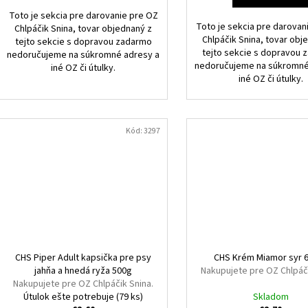
Toto je sekcia pre darovanie pre OZ
Toto je sekcia pre darovan
Chlpáčik Snina, tovar objednaný z
Chlpáčik Snina, tovar obj
tejto sekcie s dopravou zadarmo
tejto sekcie s dopravou
nedoručujeme na súkromné adresy a
nedoručujeme na súkromné
iné OZ či útulky.
iné OZ či útulky.
Kód:
3297
CHS Piper Adult kapsička pre psy
CHS Krém Miamor syr 
jahňa a hnedá ryža 500g
Nakupujete pre OZ Chlpáči
Nakupujete pre OZ Chlpáčik Snina.
Útulok ešte potrebuje
(79 ks)
Skladom