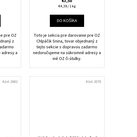
€3,50
Jednotková
€4,38 / 1 kg
cena:
DO KOŠÍKA
ie pre OZ
Toto je sekcia pre darovanie pre OZ
ednaný z
Chlpáčik Snina, tovar objednaný z
 zadarmo
tejto sekcie s dopravou zadarmo
 adresy a
nedoručujeme na súkromné adresy a
iné OZ či útulky.
Kód:
2082
Kód:
2070