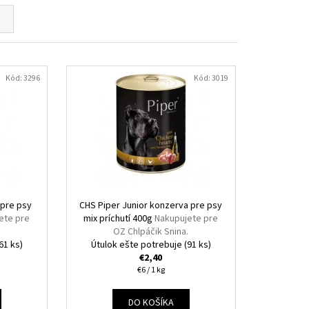
Kód:
3296
Kód:
3019
 pre psy
CHS Piper Junior konzerva pre psy
ete pre
mix príchutí 400g
Nakupujete pre
.
OZ Chlpáčik Snina.
61 ks)
Útulok ešte potrebuje
(91 ks)
€2,40
Jednotková
€6 / 1 kg
cena:
DO KOŠÍKA