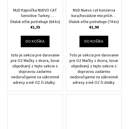
MzD Kapsička NUEVO CAT
MzD Nuevo cat konzerva
Sensitive Turkey
kura/hovädzie mix príchutí
Monoprotein 85 g
400g
Nakupujete pre OZ
Útulok ešte potrebuje
(64 ks)
Útulok ešte potrebuje
(74 ks)
Nakupujete pre OZ Mačky
Mačky z dvora.
€1,35
€1,90
z dvora.
DO KOŠÍKA
DO KOŠÍKA
toto je sekcia pre darovanie
Toto je sekcia pre darovanie
pre OZ Mačky z dvora, tovar
pre OZ Mačky z dvora, tovar
objednaný z tejto sekcie s
objednaný z tejto sekcie s
dopravou zadarmo
dopravou zadarmo
nedoručujeme na súkromné
nedoručujeme na súkromné
adresy a iné OZ či útulky.
adresy a iné OZ či útulky.