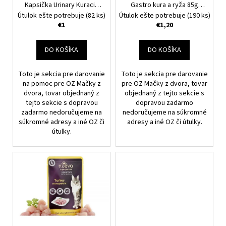
o
Kapsička Urinary Kuracia
Gastro kura a ryža 85g
d
85g
Nakupujete pre OZ
Nakupujete pre OZ Mačky
Útulok ešte potrebuje
(82 ks)
Útulok ešte potrebuje
(190 ks)
v
u
Mačky z dvora.
z dvora.
€1
€1,20
k
t
DO KOŠÍKA
DO KOŠÍKA
o
v
Toto je sekcia pre darovanie
Toto je sekcia pre darovanie
na pomoc pre OZ Mačky z
pre OZ Mačky z dvora, tovar
dvora, tovar objednaný z
objednaný z tejto sekcie s
tejto sekcie s dopravou
dopravou zadarmo
zadarmo nedoručujeme na
nedoručujeme na súkromné
súkromné adresy a iné OZ či
adresy a iné OZ či útulky.
útulky.