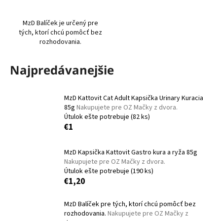
á
j
MzD Balíček je určený pre
tých, ktorí chcú pomôcť bez
s
rozhodovania.
ť
?
Najpredávanejšie
MzD Kattovit Cat Adult Kapsička Urinary Kuracia
85g
Nakupujete pre OZ Mačky z dvora.
HĽADAŤ
Útulok ešte potrebuje
(82 ks)
€1
MzD Kapsička Kattovit Gastro kura a ryža 85g
O
Nakupujete pre OZ Mačky z dvora.
d
Útulok ešte potrebuje
(190 ks)
p
€1,20
o
r
MzD Balíček pre tých, ktorí chcú pomôcť bez
ú
rozhodovania.
Nakupujete pre OZ Mačky z