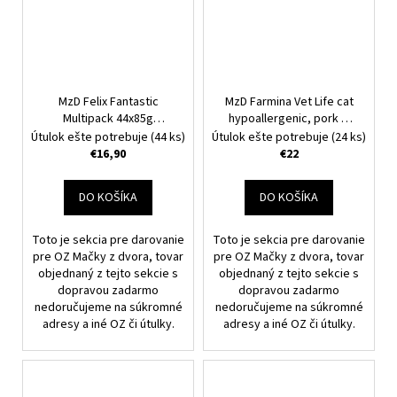
MzD Felix Fantastic
MzD Farmina Vet Life cat
Multipack 44x85g
hypoallergenic, pork &
Nakupujete pre OZ Mačky
potato 1,5 kg
Nakupujete
Útulok ešte potrebuje
(44 ks)
Útulok ešte potrebuje
(24 ks)
z dvora.
pre OZ Mačky z dvora.
€16,90
€22
DO KOŠÍKA
DO KOŠÍKA
Toto je sekcia pre darovanie
Toto je sekcia pre darovanie
pre OZ Mačky z dvora, tovar
pre OZ Mačky z dvora, tovar
objednaný z tejto sekcie s
objednaný z tejto sekcie s
dopravou zadarmo
dopravou zadarmo
nedoručujeme na súkromné
nedoručujeme na súkromné
adresy a iné OZ či útulky.
adresy a iné OZ či útulky.