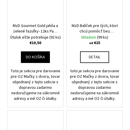
MzD Gourmet Gold jahňa a
MzD Balíček pre tých, ktorí
zelené fazuľky- 12ks Pack
chcú pomôcť bez
12x85g
Nakupujete pre OZ
rozhodovania.
Nakupujete
Útulok ešte potrebuje
(92 ks)
Skladom
(99 ks)
Mačky z dvora.
pre OZ Mačky z dvora.
€10,50
€15
od
DO KOŠÍKA
DETAIL
Toto je sekcia pre darovanie
toto je sekcia pre darovanie
pre OZ Mačky z dvora, tovar
pre OZ Mačky z dvora, tovar
objednaný z tejto sekcie s
objednaný z tejto sekcie s
dopravou zadarmo
dopravou zadarmo
nedoručujeme na súkromné
nedoručujeme na súkromné
adresy a iné OZ či útulky.
adresy a iné OZ či útulky.