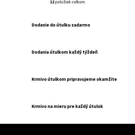
12
položiek celkom
O
v
l
á
Dodanie do útulku zadarmo
d
a
c
i
Dodania útulkom každý týždeň
e
p
r
v
Krmivo útulkom pripravujeme okamžite
k
y
v
ý
Krmivo na mieru pre každý útulok
p
i
s
Z
u