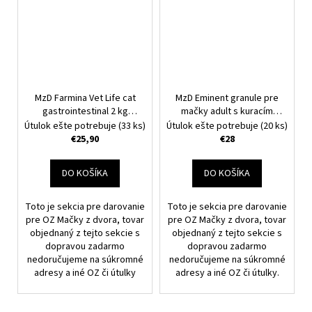
MzD Farmina Vet Life cat
MzD Eminent granule pre
gastrointestinal 2 kg
mačky adult s kuracím
Nakupujete pre OZ Mačky
mäsom 10 kg
Nakupujete
Útulok ešte potrebuje
(33 ks)
Útulok ešte potrebuje
(20 ks)
z dvora.
pre OZ Mačky z dvora.
€25,90
€28
DO KOŠÍKA
DO KOŠÍKA
Toto je sekcia pre darovanie
Toto je sekcia pre darovanie
pre OZ Mačky z dvora, tovar
pre OZ Mačky z dvora, tovar
objednaný z tejto sekcie s
objednaný z tejto sekcie s
dopravou zadarmo
dopravou zadarmo
nedoručujeme na súkromné
nedoručujeme na súkromné
adresy a iné OZ či útulky
adresy a iné OZ či útulky.