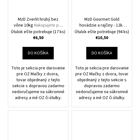
MzD Zverlit hrubý bez
MzD Gourmet Gold
vône 10kg
Nakupujete pre
hovädzie a rajčiny - 12ks
OZ Mačky z dvora.
Pack 12x85g
Nakupujete
Útulok ešte potrebuje
(17 ks)
Útulok ešte potrebuje
(94 ks)
pre OZ Mačky z dvora.
€6,50
€10,50
DO KOŠÍKA
DO KOŠÍKA
Toto je sekcia pre darovanie
Toto je sekcia pre darovanie
pre OZ Mačky z dvora,
pre OZ Mačky z dvora, tovar
tovar objednaný z tejto
objednaný z tejto sekcie s
sekcie s dopravou zadarmo
dopravou zadarmo
nedoručujeme na súkromné
nedoručujeme na súkromné
adresy a iné OZ či útulky.
adresy a iné OZ či útulky.