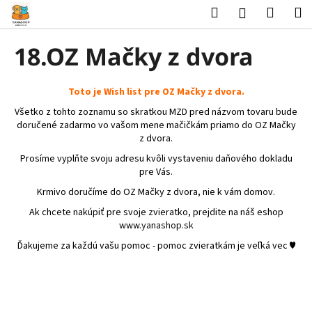
K
Prejsť
Hľadať
Nákup
M
Prihlásenie
na
o
obsah
Späť
Späť
košík
š
18.OZ Mačky z dvora
í
Č
k
o
Toto je Wish list pre OZ Mačky z dvora.
p
Všetko z tohto zoznamu so skratkou MZD pred názvom tovaru bude
doručené zadarmo vo vašom mene mačičkám priamo do OZ Mačky
o
z dvora.
t
Prosíme vyplňte svoju adresu kvôli vystaveniu daňového dokladu
r
pre Vás.
e
Krmivo doručíme do OZ Mačky z dvora, nie k vám domov.
b
Ak chcete nakúpiť pre svoje zvieratko, prejdite na náš eshop
u
www.yanashop.sk
j
Ďakujeme za každú vašu pomoc - pomoc zvieratkám je veľká vec ♥
e
t
e
n