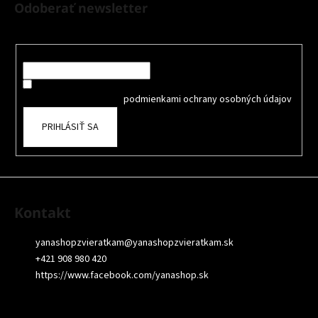
á
Odoberať newsletter
p
Nezmeškajte žiadne novinky či zľavy!
ä
t
Email
i
Súhlasím so spracovaním osobných údajov na účely Reklamy
e
a
oboznámil som sa s
podmienkami ochrany osobných údajov
PRIHLÁSIŤ SA
Kontakt
yanashopzvieratkam
@
yanashopzvieratkam.sk
+421 908 980 420
https://www.facebook.com/yanashop.sk