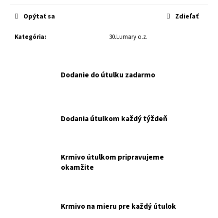
č
cena:
a
Opýtať sa
Zdieľať
m
e
Kategória
:
30.Lumary o.z.
TKZN
ANIMONDA
Dodanie do útulku zadarmo
VOM
FEINSTEN
CAT
KITTEN
BABY
Dodania útulkom každý týždeň
PATÉ
100G
NAKUPUJETE
PRE
OZ
Krmivo útulkom pripravujeme
TAM,
okamžite
KDE
ZAČÍNA
NÁDEJ.
€1,10
Krmivo na mieru pre každý útulok