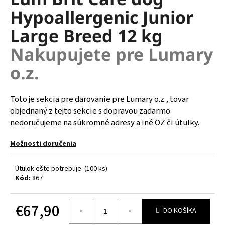
je
á
Hypoallergenic Junior
0,0
z
j
Large Breed 12 kg
5
s
hviezdičiek.
Nakupujete pre Lumary
ť
?
o.z.
Toto je sekcia pre darovanie pre Lumary o.z., tovar
objednaný z tejto sekcie s dopravou zadarmo
HĽADAŤ
nedoručujeme na súkromné adresy a iné OZ či útulky.
Možnosti doručenia
O
Útulok ešte potrebuje
(100 ks)
d
Kód:
867
p
o
r
€67,90
DO KOŠÍKA
ú
Jednotková