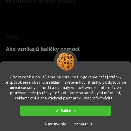
Prijímame online platby
Blog
Ako vznikajú balíčky pomoci.
Chcete nakúpiť pre svoje zvieratko? Kliknite TU na náš Yanashop
eshop s chovateľskými potrebami ♥
Súbory cookie používame na správne fungovanie našej stránky,
prispôsobenie obsahu a reklám návštevníkovi stránky, poskytovanie
funkcií sociálnych médií a na analýzu návštevnosti. Informácie o
používaní našej stránky tiež zdieľame so sociálnymi médiami,
reklamnými a analytickými partnermi.
. Viac informácií
tu
.
Vytvoril Shoptet
|
e_
minds
Súhlasím
Copyright 2026
yanashopzvieratkam.sk
. Všetky práva vyhradené.
Upraviť nastavenie cookies
Nastavenie
Odmietnuť