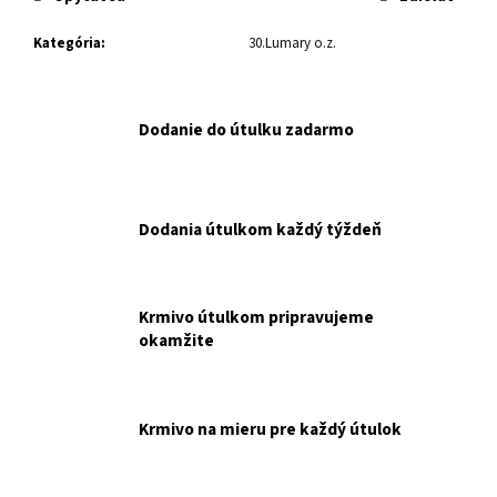
č
a
Kategória
:
30.Lumary o.z.
m
e
Dodanie do útulku zadarmo
RT
NUEVO
CAT
KONZERVA
6X200G
Dodania útulkom každý týždeň
MIX
PRÍCHUTÍ
NAKUPUJETE
PRE
RENKU
Krmivo útulkom pripravujeme
TOMESOVÚ.
okamžite
€8,30
Krmivo na mieru pre každý útulok