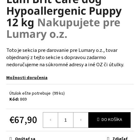
je
á
Hypoallergenic Puppy
0,0
z
j
12 kg
Nakupujete pre
5
s
hviezdičiek.
Lumary o.z.
ť
?
Toto je sekcia pre darovanie pre Lumary o.z., tovar
objednaný z tejto sekcie s dopravou zadarmo
nedoručujeme na súkromné adresy a iné OZ či útulky.
HĽADAŤ
Možnosti doručenia
Útulok ešte potrebuje
(99 ks)
O
Kód:
869
d
p
€67,90
o
DO KOŠÍKA
r
Jednotková
ú
cena:
Opýtať sa
Zdieľať