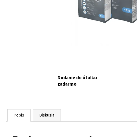
KPM BALÍČEK PRE TÝCH, KTORÍ CHCÚ
POMÔCŤ BEZ ROZHODOVANIA.
NAKUPUJE
PRE KOŠICKÉ POULIČNÉ MAČIČKY.
€15
Dodanie do útulku
zadarmo
Popis
Diskusia