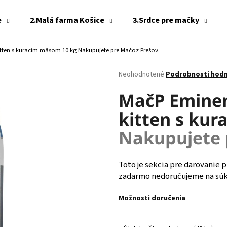
e
2.Malá farma Košice
3.Srdce pre mačky
itten s kuracím mäsom 10 kg
Nakupujete pre Mačoz Prešov.
Čo potrebujete nájsť?
Priemerné
Neohodnotené
Podrobnosti hod
hodnotenie
produktu
MačP Eminen
HĽADAŤ
je
kitten s ku
0,0
z
Nakupujete 
5
Odporúčame
hviezdičiek.
Toto je sekcia pre darovanie 
zadarmo nedoručujeme na súkr
Možnosti doručenia