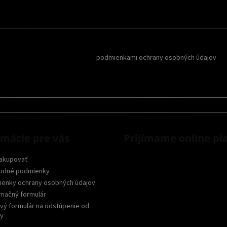
Reklamy a
oboznámil som sa s
podmienkami ochrany osobných údajov
rmácie pre vás
Prijímame online pl
akupovať
odné podmienky
enky ochrany osobných údajov
mačný formulár
vý formulár na odstúpenie od
y