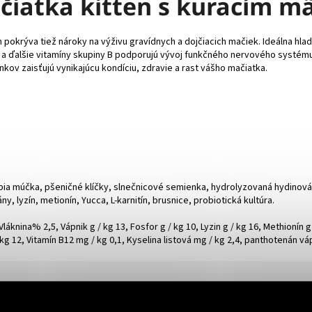
čiatka kitten s kuracím m
 pokrýva tiež nároky na výživu gravídnych a dojčiacich mačiek. Ideálna h
hlorid a ďalšie vitamíny skupiny B podporujú vývoj funkčného nervového syst
kov zaisťujú vynikajúcu kondíciu, zdravie a rast vášho mačiatka.
bia múčka, pšeničné klíčky, slnečnicové semienka, hydrolyzovaná hydinová 
 lyzín, metionín, Yucca, L-karnitín, brusnice, probiotická kultúra.
knina% 2,5, Vápnik g / kg 13, Fosfor g / kg 10, Lyzin g / kg 16, Methionín g /
 kg 12, Vitamín B12 mg / kg 0,1, Kyselina listová mg / kg 2,4, panthotenán vá