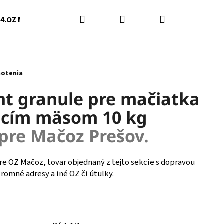
Hľadať
Prihlásenie
Nákupný
4.OZ Mačky Humenné
5.Darinka Švedová
6.Slob
košík
notenia
t granule pre mačiatka
racím mäsom 10 kg
pre Mačoz Prešov.
pre OZ Mačoz, tovar objednaný z tejto sekcie s dopravou
omné adresy a iné OZ či útulky.
Nasledujúce