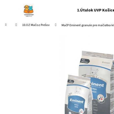
K
Prejsť
na
o
1.Útulok UVP Košic
obsah
Späť
Späť
š
do
do
í
Domov
10.OZ Mačoz Prešov
MačP Eminent granule pre mačiatka k
k
obchodu
obchodu