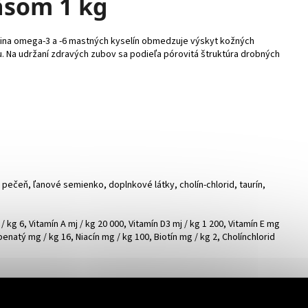
äsom 1 kg
ladina omega-3 a -6 mastných kyselín obmedzuje výskyt kožných
ému. Na udržaní zdravých zubov sa podieľa pórovitá štruktúra drobných
pečeň, ľanové semienko, doplnkové látky, cholín-chlorid, taurín,
 kg 6, Vitamín A mj / kg 20 000, Vitamín D3 mj / kg 1 200, Vitamín E mg
penatý mg / kg 16, Niacín mg / kg 100, Biotín mg / kg 2, Cholínchlorid