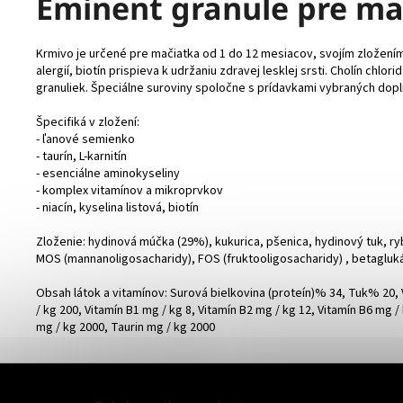
Eminent granule pre ma
Krmivo je určené pre mačiatka od 1 do 12 mesiacov, svojím zložením
alergií, biotín prispieva k udržaniu zdravej lesklej srsti. Cholín c
granuliek. Špeciálne suroviny spoločne s prídavkami vybraných dopln
Špecifiká v zložení:
- ľanové semienko
- taurín, L-karnitín
- esenciálne aminokyseliny
- komplex vitamínov a mikroprvkov
- niacín, kyselina listová, biotín
Zloženie: hydinová múčka (29%), kukurica, pšenica, hydinový tuk, ry
MOS (mannanoligosacharidy), FOS (fruktooligosacharidy) , betaglukány,
Obsah látok a vitamínov: Surová bielkovina (proteín)% 34, Tuk% 20, Vlá
/ kg 200, Vitamín B1 mg / kg 8, Vitamín B2 mg / kg 12, Vitamín B6 mg /
mg / kg 2000, Taurin mg / kg 2000
Z
á