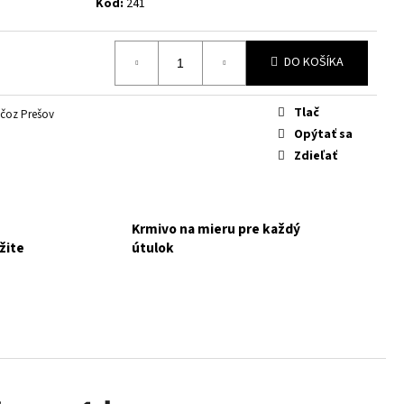
TÝCH, KTORÍ CHCÚ POMÔCŤ
Kód:
241
IA
NAKUPUJETE PRE MALÚ
DO KOŠÍKA
Tlač
čoz Prešov
Opýtať sa
Zdieľať
Krmivo na mieru pre každý
žite
útulok