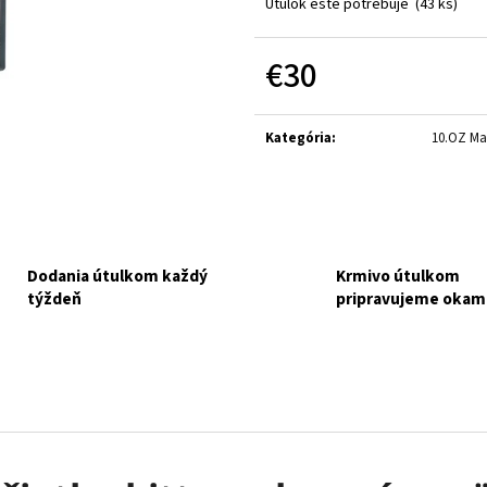
RT FELIX FANTASTIC MULTIPACK 44X85G
MF BALÍČEK PRE 
Útulok ešte potrebuje
(43 ks)
NAKUPUJETE PRE RENKU TOMESOVÚ.
BEZ ROZHODOVAN
FARMU.
€16,90
€30
Pôvodne:
€19,90
€15
Jednotková
cena:
Kategória
:
10.OZ Ma
Dodania útulkom každý
Krmivo útulkom
týždeň
pripravujeme okam