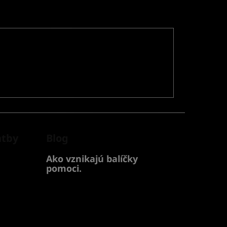
atby
Blog
Ako vznikajú balíčky
pomoci.