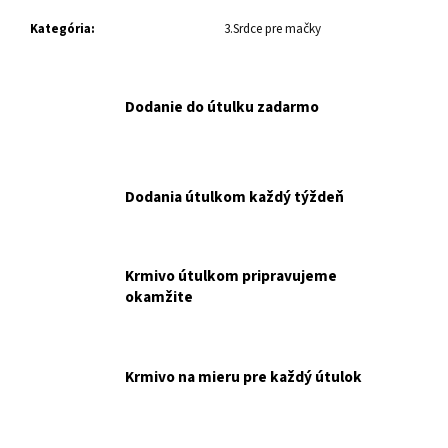
č
a
Kategória
:
3.Srdce pre mačky
m
e
Dodanie do útulku zadarmo
UVP
RC
MV
SHN
BABY
Dodania útulkom každý týždeň
DOG
MILK
0,4
KG
Krmivo útulkom pripravujeme
NAKUPUJETE
okamžite
PRE
ÚTULOK
UVP.
€25,90
Krmivo na mieru pre každý útulok