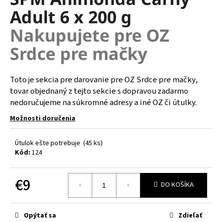
je
á
Adult 6 x 200 g
0,0
z
j
Nakupujete pre OZ
5
s
hviezdičiek.
Srdce pre mačky
ť
?
Toto je sekcia pre darovanie pre OZ Srdce pre mačky,
tovar objednaný z tejto sekcie s dopravou zadarmo
nedoručujeme na súkromné adresy a iné OZ či útulky.
HĽADAŤ
Možnosti doručenia
Útulok ešte potrebuje
(45 ks)
Kód:
124
O
d
p
€9
DO KOŠÍKA
o
Jednotková
r
cena:
ú
Opýtať sa
Zdieľať