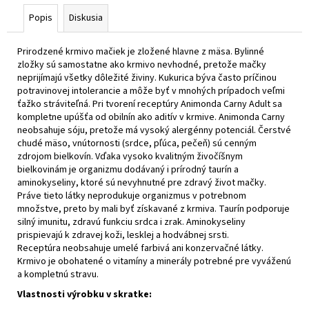
Popis
Diskusia
Prirodzené krmivo mačiek je zložené hlavne z mäsa. Bylinné
zložky sú samostatne ako krmivo nevhodné, pretože mačky
neprijímajú všetky dôležité živiny. Kukurica býva často príčinou
potravinovej intolerancie a môže byť v mnohých prípadoch veľmi
ťažko stráviteľná. Pri tvorení receptúry Animonda Carny Adult sa
kompletne upúšťa od obilnín ako aditív v krmive. Animonda Carny
neobsahuje sóju, pretože má vysoký alergénny potenciál. Čerstvé
chudé mäso, vnútornosti (srdce, pľúca, pečeň) sú cenným
zdrojom bielkovín. Vďaka vysoko kvalitným živočíšnym
bielkovinám je organizmu dodávaný i prírodný taurín a
aminokyseliny, ktoré sú nevyhnutné pre zdravý život mačky.
Práve tieto látky neprodukuje organizmus v potrebnom
množstve, preto by mali byť získavané z krmiva. Taurín podporuje
silný imunitu, zdravú funkciu srdca i zrak. Aminokyseliny
prispievajú k zdravej koži, lesklej a hodvábnej srsti.
Receptúra neobsahuje umelé farbivá ani konzervačné látky.
Krmivo je obohatené o vitamíny a minerály potrebné pre vyváženú
a kompletnú stravu.
Vlastnosti výrobku v skratke: