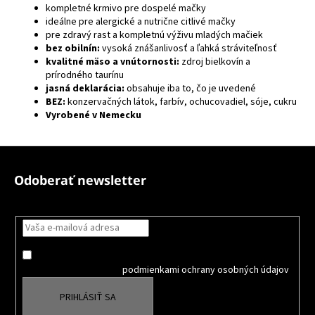
kompletné krmivo pre dospelé mačky
ideálne pre alergické a nutrične citlivé mačky
pre zdravý rast a kompletnú výživu mladých mačiek
bez obilnín:
vysoká znášanlivosť a ľahká stráviteľnosť
kvalitné mäso a vnútornosti:
zdroj bielkovín a
prírodného taurínu
jasná deklarácia:
obsahuje iba to, čo je uvedené
BEZ:
konzervačných látok, farbív, ochucovadiel, sóje, cukru
Vyrobené v Nemecku
Z
á
Odoberať newsletter
p
Nezmeškajte žiadne novinky či zľavy!
ä
t
i
Súhlasím so spracovaním osobných údajov na účely Reklamy
e
a
oboznámil som sa s
podmienkami ochrany osobných údajov
PRIHLÁSIŤ SA