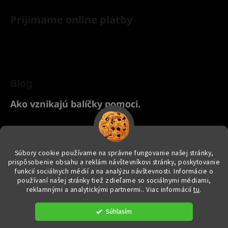
Prijímame online platby
Blog
Ako vznikajú balíčky pomoci.
Chcete nakúpiť pre svoje zvieratko? Kliknite TU na náš Yanashop
eshop s chovateľskými potrebami ♥
Súbory cookie používame na správne fungovanie našej stránky,
prispôsobenie obsahu a reklám návštevníkovi stránky, poskytovanie
funkcií sociálnych médií a na analýzu návštevnosti. Informácie o
používaní našej stránky tiež zdieľame so sociálnymi médiami,
reklamnými a analytickými partnermi.
. Viac informácií
tu
.
Vytvoril Shoptet
|
e_
minds
Súhlasím
Copyright 2026
yanashopzvieratkam.sk
. Všetky práva vyhradené.
Upraviť nastavenie cookies