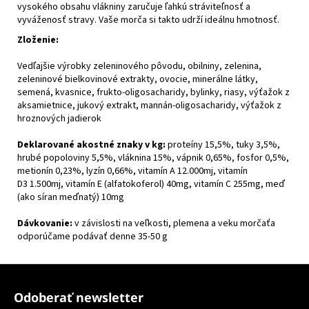
vysokého obsahu vlákniny zaručuje ľahkú stráviteľnosť a
vyváženosť stravy. Vaše morča si takto udrží ideálnu hmotnosť.
Zloženie:
Vedľajšie výrobky zeleninového pôvodu, obilniny, zelenina,
zeleninové bielkovinové extrakty, ovocie, minerálne látky,
semená, kvasnice, frukto-oligosacharidy, bylinky, riasy, výťažok z
aksamietnice, jukový extrakt, mannán-oligosacharidy, výťažok z
hroznových jadierok
Deklarované akostné znaky v kg:
proteíny 15,5%, tuky 3,5%,
hrubé popoloviny 5,5%, vláknina 15%, vápnik 0,65%, fosfor 0,5%,
metionín 0,23%, lyzín 0,66%, vitamín A 12.000mj, vitamín
D3 1.500mj, vitamín E (alfatokoferol) 40mg, vitamín C 255mg, meď
(ako síran meďnatý) 10mg
Dávkovanie:
v závislosti na veľkosti, plemena a veku morčaťa
odporúčame podávať denne 35-50 g
Z
á
Odoberať newsletter
p