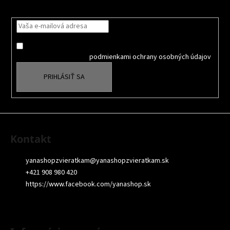
Nezmeškajte žiadne novinky či zľavy!
ä
t
i
Súhlasím so spracovaním osobných údajov na účely Reklamy
e
a
oboznámil som sa s
podmienkami ochrany osobných údajov
PRIHLÁSIŤ SA
Kontakt
yanashopzvieratkam
@
yanashopzvieratkam.sk
+421 908 980 420
https://www.facebook.com/yanashop.sk