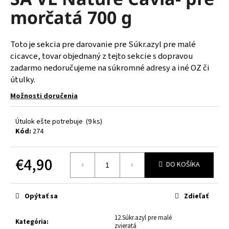
je
á
morčatá 700 g
0,0
z
j
5
s
hviezdičiek.
Toto je sekcia pre darovanie pre Súkr.azyl pre malé
ť
cicavce, tovar objednaný z tejto sekcie s dopravou
?
zadarmo nedoručujeme na súkromné adresy a iné OZ či
útulky.
Možnosti doručenia
HĽADAŤ
Útulok ešte potrebuje
(9 ks)
Kód:
274
€4,90
O
DO KOŠÍKA
d
Jednotková
p
cena:
o
Opýtať sa
Zdieľať
r
ú
12.Súkr.azyl pre malé
Kategória
:
zvieratá