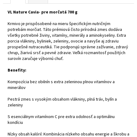
VL Nature Cavia- pre morčatá 700 g
Krmivo je prispôsobené na mieru špecifickým nutričným
potrebám morčiat. Táto prémiová čisto prírodná zmes dodáva
všetky potrebné živiny, vitamíny, minerály a aminokyseliny. Extra
porcia vlákniny, byliniek, zeleniny, ovocie a navyše aj zdraviu
prospešné nutraceutiká. Tie podporujú správne zažívanie, zdravý
chrup, žiarivú srsť a pevné zdravie. Veľká rozmanitosť použitých
surovín zaručuje výbornú chuť.
Benefity:
Kompozícia bez obilnín s extra zeleninou plnou vitamínov a
minerálov
Pestrá zmes s vysokým obsahom vlákniny, plná tráv, bylín a
zeleniny
S esenciálnym vitamínom C pre extra odolnosť a optimálnu
kondíciu
Nízky obsah kalórií: Kombinácia nízkeho obsahu energie a škrobu a