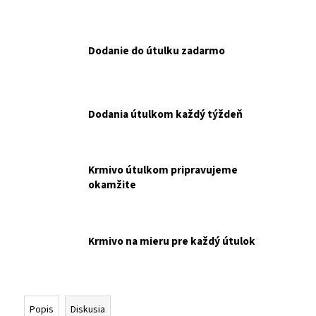
č
a
m
e
Dodanie do útulku zadarmo
MF
NUEVO
DOG
Dodania útulkom každý týždeň
JUNIOR
CHICKEN
&
BEEF
Krmivo útulkom pripravujeme
MENUE
okamžite
KONZERVA
–
400G
NAKUPUJETE
PRE
Krmivo na mieru pre každý útulok
MALÚ
FARMU.
€2,10
Popis
Diskusia