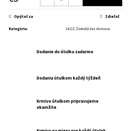
č
Jednotková
a
cena:
m
Opýtať sa
Zdieľať
e
Kategória
:
14.OZ Zvieratá bez domova
TKZN
FARMINA
N&D
Dodanie do útulku zadarmo
CAT
PRIME
(GF)
KITTEN,
CHICKEN
&
Dodania útulkom každý týždeň
POMEGRANATE
300G
NAKUPUJETE
PRE
Krmivo útulkom pripravujeme
OZ
TAM,
okamžite
KDE
ZAČÍNA
NÁDEJ.
€6,20
Krmivo na mieru pre každý útulok