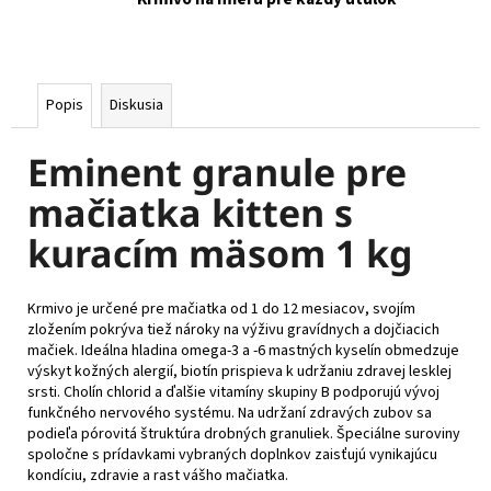
Popis
Diskusia
Eminent granule pre
mačiatka kitten s
kuracím mäsom 1 kg
Krmivo je určené pre mačiatka od 1 do 12 mesiacov, svojím
zložením pokrýva tiež nároky na výživu gravídnych a dojčiacich
mačiek. Ideálna hladina omega-3 a -6 mastných kyselín obmedzuje
výskyt kožných alergií, biotín prispieva k udržaniu zdravej lesklej
srsti. Cholín chlorid a ďalšie vitamíny skupiny B podporujú vývoj
funkčného nervového systému. Na udržaní zdravých zubov sa
podieľa pórovitá štruktúra drobných granuliek. Špeciálne suroviny
spoločne s prídavkami vybraných doplnkov zaisťujú vynikajúcu
kondíciu, zdravie a rast vášho mačiatka.