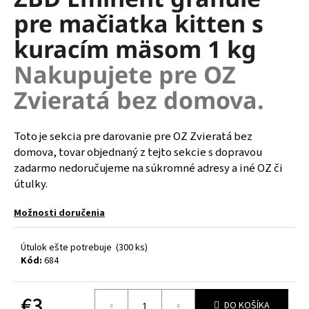
je
á
pre mačiatka kitten s
0,0
z
j
kuracím mäsom 1 kg
5
s
hviezdičiek.
Nakupujete pre OZ
ť
?
Zvieratá bez domova.
Toto je sekcia pre darovanie pre OZ Zvieratá bez
domova, tovar objednaný z tejto sekcie s dopravou
HĽADAŤ
zadarmo nedoručujeme na súkromné adresy a iné OZ či
útulky.
Možnosti doručenia
O
d
Útulok ešte potrebuje
(300 ks)
p
Kód:
684
o
r
ú
€3
DO KOŠÍKA