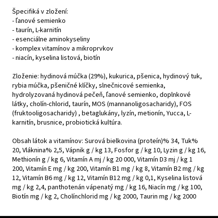
Špecifiká v zložení:
- ľanové semienko
- taurín, L-karnitín
- esenciálne aminokyseliny
- komplex vitamínov a mikroprvkov
- niacín, kyselina listová, biotín
Zloženie: hydinová múčka (29%), kukurica, pšenica, hydinový tuk,
rybia múčka, pšeničné klíčky, slnečnicové semienka,
hydrolyzovaná hydinová pečeň, ľanové semienko, doplnkové
látky, cholín-chlorid, taurín, MOS (mannanoligosacharidy), FOS
(fruktooligosacharidy) , betaglukány, lyzín, metionín, Yucca, L-
karnitín, brusnice, probiotická kultúra.
Obsah látok a vitamínov: Surová bielkovina (proteín)% 34, Tuk%
20, Vláknina% 2,5, Vápnik g / kg 13, Fosfor g / kg 10, Lyzin g / kg 16,
Methionín g / kg 6, Vitamín A mj / kg 20 000, Vitamín D3 mj / kg 1
200, Vitamín E mg / kg 200, Vitamín B1 mg / kg 8, Vitamín B2 mg / kg
12, Vitamín B6 mg / kg 12, Vitamín B12 mg / kg 0,1, Kyselina listová
mg / kg 2,4, panthotenán vápenatý mg / kg 16, Niacín mg / kg 100,
Biotín mg / kg 2, Cholínchlorid mg / kg 2000, Taurin mg / kg 2000