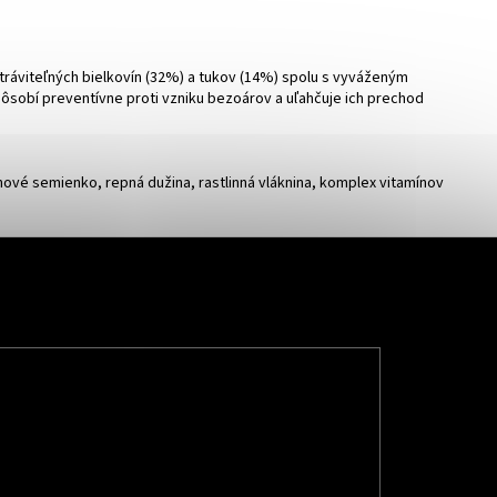
tráviteľných bielkovín (32%) a tukov (14%) spolu s vyváženým
pôsobí preventívne proti vzniku bezoárov a uľahčuje ich prechod
ľanové semienko, repná dužina, rastlinná vláknina, komplex vitamínov