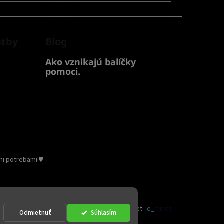
atby
Blog
Ako vznikajú balíčky
pomoci.
mi potrebami ♥
Vytvoril Shoptet
|
e_
minds
Odmietnuť
Súhlasím