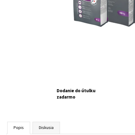
MF NUEVO DOG JUNIOR CHICKEN & BEEF
MENUE KONZERVA – 400G
NAKUPUJETE PRE
MALÚ FARMU.
€2,10
Dodanie do útulku
zadarmo
Popis
Diskusia