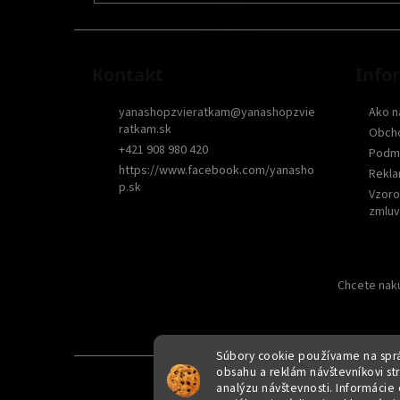
Kontakt
Info
yanashopzvieratkam
@
yanashopzvie
Ako n
ratkam.sk
Obch
+421 908 980 420
Podmi
https://www.facebook.com/yanasho
Rekla
p.sk
Vzoro
zmluv
Chcete nakú
Súbory cookie používame na sprá
obsahu a reklám návštevníkovi str
Copyright 2026
yanashopzvieratkam.sk
. Všetky práva
analýzu návštevnosti. Informácie 