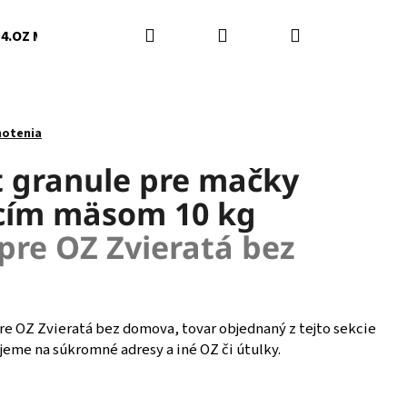
Hľadať
Prihlásenie
Nákupný
4.OZ Mačky Humenné
5.Darinka Švedová
6.Slob
košík
notenia
 granule pre mačky
acím mäsom 10 kg
pre OZ Zvieratá bez
pre OZ Zvieratá bez domova, tovar objednaný z tejto sekcie
eme na súkromné adresy a iné OZ či útulky.
Nasledujúce