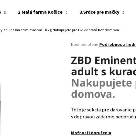
e
2.Malá farma Košice
3.Srdce pre mačky
ky adult s kuracím mäsom 10 kg
Nakupujete pre OZ Zvieratá bez domova.
Čo potrebujete nájsť?
Priemerné
Neohodnotené
Podrobnosti hod
hodnotenie
produktu
ZBD Eminent
HĽADAŤ
je
adult s kur
0,0
z
Nakupujete 
5
Odporúčame
hviezdičiek.
domova.
Toto je sekcia pre darovanie 
s dopravou zadarmo nedoručuj
Možnosti doručenia