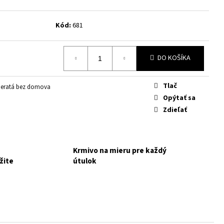
TÝCH, KTORÍ CHCÚ POMÔCŤ
IA
NAKUPUJETE PRE MALÚ
Kód:
681
DO KOŠÍKA
Tlač
ieratá bez domova
Opýtať sa
Zdieľať
Krmivo na mieru pre každý
žite
útulok