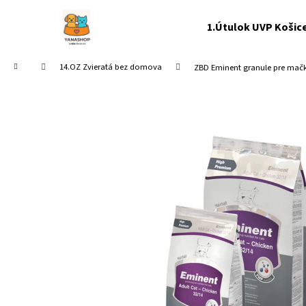
K
Prejsť
na
o
1.Útulok UVP Košic
obsah
Späť
Späť
š
do
do
í
Domov
14.OZ Zvieratá bez domova
ZBD Eminent granule pre mač
k
obchodu
obchodu