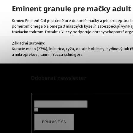
Eminent granule pre mačky adult
Krmivo Eminent Cat je určené pre dospelé mačky a jeho receptúra bo
pomerom omega 6 a omega 3 mastných kyselín zabezpečujú vynikajúcu 
tráviacim traktom. Extrakt z Yuccy podporuje obranyschopnosť orga
Základné suroviny:
Kuracie mäso (27%), kukurica, ryža, ostatné obilniny, hydinový tuk (
a mikroprvkov , taurín, Yucca schidigera.
Z
á
Odoberať newsletter
p
Nezmeškajte žiadne novinky či zľavy!
ä
t
Email
i
Súhlasím so spracovaním osobných údajov na účely 
e
PRIHLÁSIŤ SA