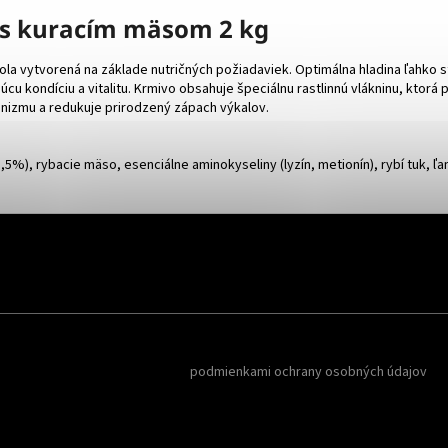
 s kuracím mäsom 2 kg
la vytvorená na základe nutričných požiadaviek. Optimálna hladina ľahko s
kondíciu a vitalitu. Krmivo obsahuje špeciálnu rastlinnú vlákninu, ktorá 
nizmu a redukuje prirodzený zápach výkalov.
5,5%), rybacie mäso, esenciálne aminokyseliny (lyzín, metionín), rybí tuk, 
Reklamy a
oboznámil som sa s
podmienkami ochrany osobných údajov