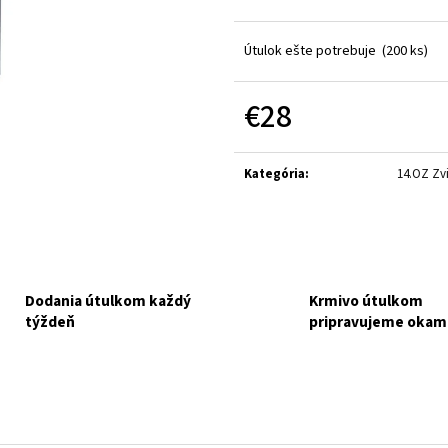
MF FARMINA VET LIFE DOG
MF BALÍČEK PRE 
GASTROINTESTINAL KONZERVA 300 G
BEZ ROZHODOVAN
NAKUPUJETE PRE MALÚ FARMU.
FARMU.
Útulok ešte potrebuje
(200 ks)
€3,70
€15
€28
Jednotková
cena:
Kategória
:
14.OZ Zv
Dodania útulkom každý
Krmivo útulkom
týždeň
pripravujeme okam