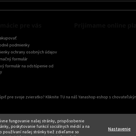
rmácie pre vás
Prijímame online pl
akupovať
odné podmienky
enky ochrany osobných údajov
mačný formulár
vý formulár na odstúpenie od
y
piť pre svoje zvieratko? Kliknite TU na náš Yanashop eshop s chovateľský
vne fungovanie našej stránky, prispôsobenie
ánky, poskytovanie funkcií sociálnych médií a na
 vyhradené.
Upraviť nastavenie cookies
Nastavenie
o používaní našej stránky tiež zdieľame so