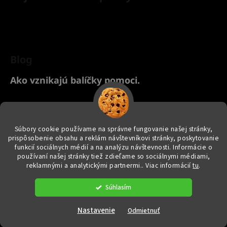
Blog
Ako vznikajú balíčky pomoci.
Chcete nakúpiť pre svoje zvieratko? Kliknite TU na náš Yanashop
eshop s chovateľskými potrebami ♥
Súbory cookie používame na správne fungovanie našej stránky,
prispôsobenie obsahu a reklám návštevníkovi stránky, poskytovanie
funkcií sociálnych médií a na analýzu návštevnosti. Informácie o
používaní našej stránky tiež zdieľame so sociálnymi médiami,
reklamnými a analytickými partnermi.
. Viac informácií
tu
.
Vytvoril Shoptet
|
e_
minds
Súhlasím
Copyright 2026
yanashopzvieratkam.sk
. Všetky práva vyhradené.
Upraviť nastavenie cookies
Nastavenie
Odmietnuť