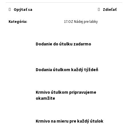
č
cena:
a
Opýtať sa
Zdieľať
m
e
Kategória
:
17.OZ Nádej pre labky
MF
NUEVO
Dodanie do útulku zadarmo
DOG
JUNIOR
CHICKEN
&
BEEF
Dodania útulkom každý týždeň
MENUE
KONZERVA
–
400G
NAKUPUJETE
Krmivo útulkom pripravujeme
PRE
okamžite
MALÚ
FARMU.
€2,10
Krmivo na mieru pre každý útulok