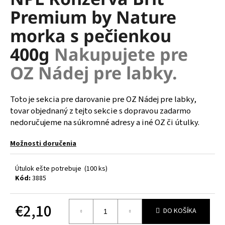
je
á
Premium by Nature
0,0
z
j
morka s pečienkou
5
s
hviezdičiek.
400g
Nakupujete pre
ť
?
OZ Nádej pre labky.
Toto je sekcia pre darovanie pre OZ Nádej pre labky,
tovar objednaný z tejto sekcie s dopravou zadarmo
HĽADAŤ
nedoručujeme na súkromné adresy a iné OZ či útulky.
Možnosti doručenia
O
Útulok ešte potrebuje
(100 ks)
d
Kód:
3885
p
o
r
€2,10
DO KOŠÍKA
ú
Jednotková