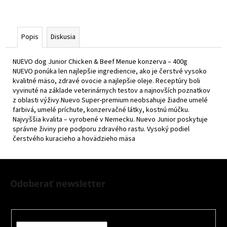
Popis
Diskusia
NUEVO dog Junior Chicken & Beef Menue konzerva – 400g
NUEVO ponúka len najlepšie ingrediencie, ako je čerstvé vysoko
kvalitné mäso, zdravé ovocie a najlepšie oleje. Receptúry boli
vyvinuté na základe veterinárnych testov a najnovších poznatkov
z oblasti výživy.Nuevo Super-premium neobsahuje žiadne umelé
farbivá, umelé príchute, konzervačné látky, kostnú múčku.
Najvyššia kvalita – vyrobené v Nemecku. Nuevo Junior poskytuje
správne živiny pre podporu zdravého rastu. Vysoký podiel
čerstvého kuracieho a hovädzieho mäsa
Z
á
Odoberať newsletter
p
Nezmeškajte žiadne novinky či zľavy!
ä
t
Email