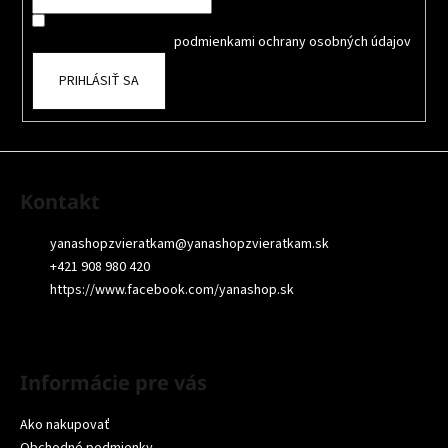
i
Súhlasím so spracovaním osobných údajov na účely Reklamy
e
a
oboznámil som sa s
podmienkami ochrany osobných údajov
PRIHLÁSIŤ SA
Kontakt
yanashopzvieratkam
@
yanashopzvieratkam.sk
+421 908 980 420
https://www.facebook.com/yanashop.sk
Informácie pre vás
Ako nakupovať
Obchodné podmienky