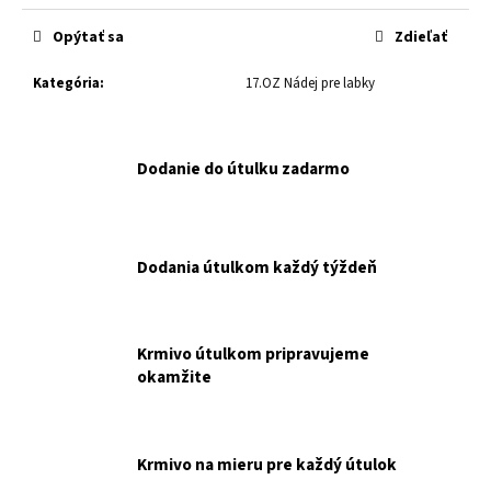
č
cena:
a
Opýtať sa
Zdieľať
m
e
Kategória
:
17.OZ Nádej pre labky
RT
FELIX
Dodanie do útulku zadarmo
FANTASTIC
MULTIPACK
44X85G
NAKUPUJETE
PRE
Dodania útulkom každý týždeň
RENKU
TOMESOVÚ.
€16,90
Pôvodne:
Krmivo útulkom pripravujeme
€19,90
okamžite
Krmivo na mieru pre každý útulok