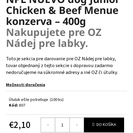
je
á
Chicken & Beef Menue
0,0
z
j
konzerva – 400g
5
s
hviezdičiek.
Nakupujete pre OZ
ť
?
Nádej pre labky.
Toto je sekcia pre darovanie pre OZ Nádej pre labky,
tovar objednaný z tejto sekcie s dopravou zadarmo
HĽADAŤ
nedoručujeme na súkromné adresy a iné OZ či útulky.
Možnosti doručenia
O
Útulok ešte potrebuje
(100 ks)
d
Kód:
807
p
o
r
€2,10
DO KOŠÍKA
ú
Jednotková