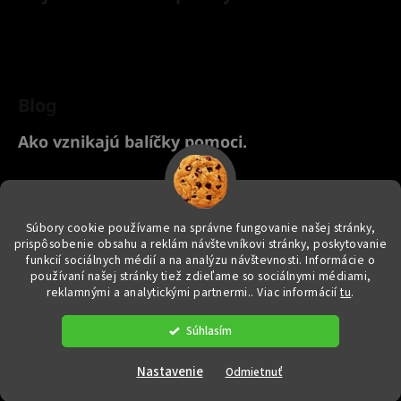
Blog
Ako vznikajú balíčky pomoci.
Chcete nakúpiť pre svoje zvieratko? Kliknite TU na náš Yanashop
eshop s chovateľskými potrebami ♥
Súbory cookie používame na správne fungovanie našej stránky,
prispôsobenie obsahu a reklám návštevníkovi stránky, poskytovanie
funkcií sociálnych médií a na analýzu návštevnosti. Informácie o
používaní našej stránky tiež zdieľame so sociálnymi médiami,
reklamnými a analytickými partnermi.
. Viac informácií
tu
.
Vytvoril Shoptet
|
e_
minds
Súhlasím
Copyright 2026
yanashopzvieratkam.sk
. Všetky práva vyhradené.
Upraviť nastavenie cookies
Nastavenie
Odmietnuť