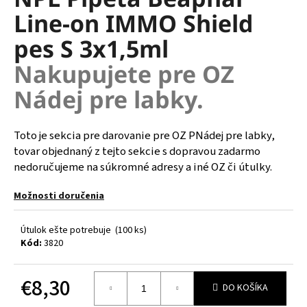
je
á
Line-on IMMO Shield
0,0
z
j
pes S 3x1,5ml
5
s
hviezdičiek.
Nakupujete pre OZ
ť
?
Nádej pre labky.
Toto je sekcia pre darovanie pre OZ PNádej pre labky,
tovar objednaný z tejto sekcie s dopravou zadarmo
HĽADAŤ
nedoručujeme na súkromné adresy a iné OZ či útulky.
Možnosti doručenia
O
Útulok ešte potrebuje
(100 ks)
d
Kód:
3820
p
o
r
€8,30
DO KOŠÍKA
ú
Jednotková