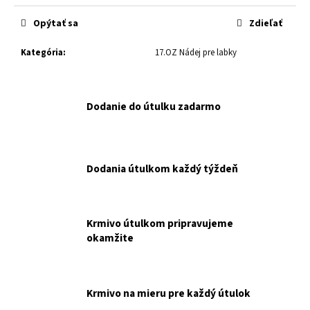
č
cena:
a
Opýtať sa
Zdieľať
m
e
Kategória
:
17.OZ Nádej pre labky
RT
ARATON
Dodanie do útulku zadarmo
CAT
ADULT
KAPSIČKA
WET
85
Dodania útulkom každý týždeň
G
NAKUPUJETE
PRE
RENKU
TOMESOVÚ.
Krmivo útulkom pripravujeme
€0,65
okamžite
Krmivo na mieru pre každý útulok