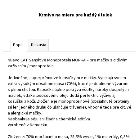
Krmivo na mieru pre každý útulok
Popis
Diskusia
Nuevo CAT Sensitive Monoprotein MORKA – pre mačky s citlivým
zažívaním / monoprotein
Jedinečné, superprémiové kapsičky pre mačky. Vynikajú svojím
extra vysokým obsahom mäsa (70%), ktoré je doplnené vývarom
s plnou chuťou. Kapsička úplne pokrýva všetky nároky dospelých
mačiek, vďaka lososovému oleju dodá perfektnú výživu aj
kožúšku a koži. Zloženie je monoproteinové (obsiahnuté proteíny
sú len jedného druhu čo uľahčuje trávenie), vhodné teda pre citlivé
a alergické mačky.
Neobsahuje sóju ani žiadna chemické aditíva.
Vyrobené v Nemecku.
Zloženie: 70% morčacieho mäsa, 28,5% vývar, 1% minerály, 0,5%