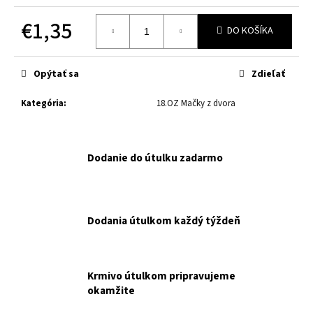
č
a
€1,35
m
DO KOŠÍKA
e
Jednotková
cena:
Opýtať sa
Zdieľať
MF
ANIMONDA
Kategória
:
18.OZ Mačky z dvora
INTEGRA
PROTECT
TRÁVENIE
-
Dodanie do útulku zadarmo
400G
NAKUPUJETE
PRE
MALÚ
FARMU.
Dodania útulkom každý týždeň
€2,80
Krmivo útulkom pripravujeme
okamžite