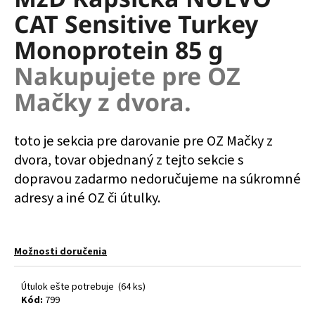
je
á
CAT Sensitive Turkey
0,0
z
j
Monoprotein 85 g
5
s
hviezdičiek.
Nakupujete pre OZ
ť
?
Mačky z dvora.
toto je sekcia pre darovanie pre OZ Mačky z
dvora, tovar objednaný z tejto sekcie s
HĽADAŤ
dopravou zadarmo nedoručujeme na súkromné
adresy a iné OZ či útulky.
O
d
Možnosti doručenia
p
o
r
Útulok ešte potrebuje
(64 ks)
ú
Kód:
799