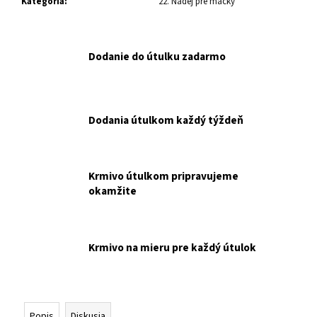
č
Kategória
:
22. Nádej pre mačky
a
m
e
Dodanie do útulku zadarmo
MF
BALÍČEK
PRE
Dodania útulkom každý týždeň
TÝCH,
KTORÍ
CHCÚ
POMÔCŤ
BEZ
Krmivo útulkom pripravujeme
ROZHODOVANIA
okamžite
NAKUPUJETE
PRE
MALÚ
FARMU.
Krmivo na mieru pre každý útulok
€15
Popis
Diskusia