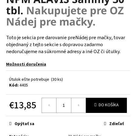
je
á
tbl.
Nakupujete pre OZ
0,0
z
j
Nádej pre mačky.
5
s
hviezdičiek.
ť
Toto je sekcia pre darovanie preNádej pre mačky, tovar
?
objednaný z tejto sekcie s dopravou zadarmo
nedoručujeme na súkromné adresy a iné OZ či útulky.
Možnosti doručenia
HĽADAŤ
Útulok ešte potrebuje
(30 ks)
Kód:
4405
O
€13,85
d
DO KOŠÍKA
p
Jednotková
o
cena:
r
Opýtať sa
Zdieľať
ú