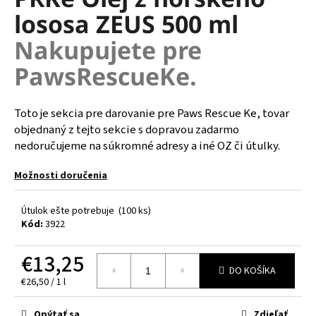
je
á
lososa ZEUS 500 ml
0,0
z
j
Nakupujete pre
5
s
hviezdičiek.
PawsRescueKe.
ť
?
Toto je sekcia pre darovanie pre Paws Rescue Ke, tovar
objednaný z tejto sekcie s dopravou zadarmo
nedoručujeme na súkromné adresy a iné OZ či útulky.
HĽADAŤ
Možnosti doručenia
Útulok ešte potrebuje
(100 ks)
O
Kód:
3922
d
p
€13,25
o
DO KOŠÍKA
Jednotková
€26,50 / 1 l
r
cena:
ú
Opýtať sa
Zdieľať