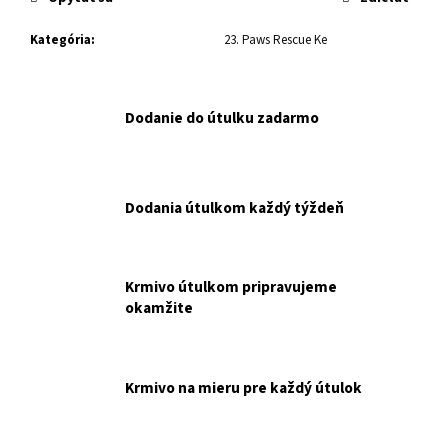
č
a
Kategória
:
23. Paws Rescue Ke
m
e
Dodanie do útulku zadarmo
KPM
BALÍČEK
PRE
TÝCH,
KTORÍ
Dodania útulkom každý týždeň
CHCÚ
POMÔCŤ
BEZ
ROZHODOVANIA.
NAKUPUJE
Krmivo útulkom pripravujeme
PRE
okamžite
KOŠICKÉ
POULIČNÉ
MAČIČKY.
€15
Krmivo na mieru pre každý útulok