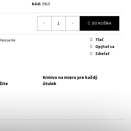
TÝCH, KTORÍ CHCÚ POMÔCŤ
Kód:
3915
IA
NAKUPUJETE PRE MALÚ
DO KOŠÍKA
Tlač
 Rescue Ke
Opýtať sa
Zdieľať
Krmivo na mieru pre každý
žite
útulok