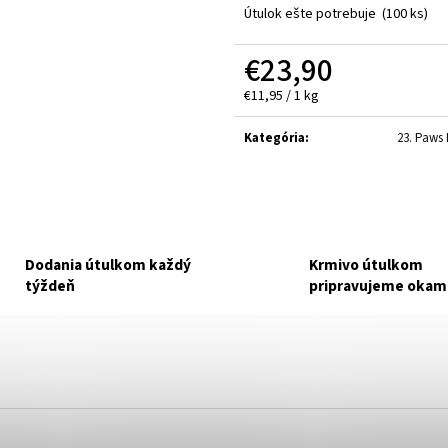
RT FELIX FANTASTIC MULTIPACK 44X85G
MF BALÍČEK PRE 
Útulok ešte potrebuje
(100 ks)
NAKUPUJETE PRE RENKU TOMESOVÚ.
BEZ ROZHODOVAN
FARMU.
€16,90
€23,90
Pôvodne:
€19,90
€15
Jednotková
€11,95 / 1 kg
cena:
Kategória
:
23. Paws
Dodania útulkom každý
Krmivo útulkom
týždeň
pripravujeme okam