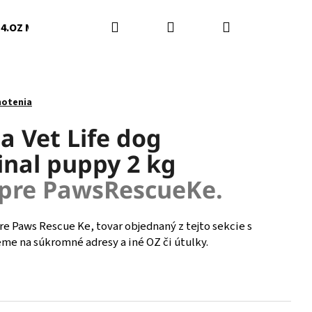
Hľadať
Prihlásenie
Nákupný
4.OZ Mačky Humenné
5.Darinka Švedová
6.Slob
košík
notenia
a Vet Life dog
inal puppy 2 kg
pre PawsRescueKe.
re Paws Rescue Ke, tovar objednaný z tejto sekcie s
e na súkromné adresy a iné OZ či útulky.
Nasledujúce