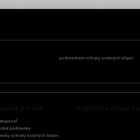
Reklamy a
oboznámil som sa s
podmienkami ochrany osobných údajov
rmácie pre vás
Prijímame online pl
akupovať
odné podmienky
enky ochrany osobných údajov