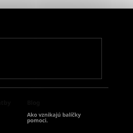
atby
Blog
Ako vznikajú balíčky
pomoci.