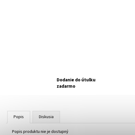
KPM BALÍČEK PRE TÝCH, KTORÍ CHCÚ
POMÔCŤ BEZ ROZHODOVANIA.
NAKUPUJE
PRE KOŠICKÉ POULIČNÉ MAČIČKY.
€15
Dodanie do útulku
zadarmo
Popis
Diskusia
Popis produktu nie je dostupný