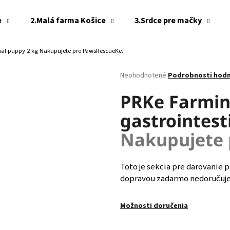
e
2.Malá farma Košice
3.Srdce pre mačky
inal puppy 2 kg
Nakupujete pre PawsRescueKe.
Čo potrebujete nájsť?
Priemerné
Neohodnotené
Podrobnosti hod
hodnotenie
produktu
PRKe Farmin
HĽADAŤ
je
gastrointest
0,0
z
Nakupujete 
5
Odporúčame
hviezdičiek.
Toto je sekcia pre darovanie p
dopravou zadarmo nedoručujem
Možnosti doručenia