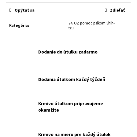
č
cena:
a
Opýtať sa
Zdieľať
m
e
24. OZ pomoc psíkom Shih-
Kategória
:
tzu
UVP
RC
MV
Dodanie do útulku zadarmo
SHN
BABY
DOG
MILK
0,4
Dodania útulkom každý týždeň
KG
NAKUPUJETE
PRE
ÚTULOK
UVP.
Krmivo útulkom pripravujeme
€25,90
okamžite
Krmivo na mieru pre každý útulok