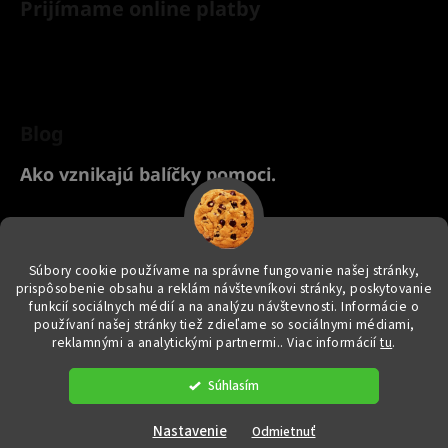
Prijímame online platby
Blog
Ako vznikajú balíčky pomoci.
Chcete nakúpiť pre svoje zvieratko? Kliknite TU na náš Yanashop
eshop s chovateľskými potrebami ♥
Súbory cookie používame na správne fungovanie našej stránky,
prispôsobenie obsahu a reklám návštevníkovi stránky, poskytovanie
funkcií sociálnych médií a na analýzu návštevnosti. Informácie o
používaní našej stránky tiež zdieľame so sociálnymi médiami,
reklamnými a analytickými partnermi.
. Viac informácií
tu
.
Vytvoril Shoptet
|
e_
minds
Súhlasím
Copyright 2026
yanashopzvieratkam.sk
. Všetky práva vyhradené.
Upraviť nastavenie cookies
Nastavenie
Odmietnuť