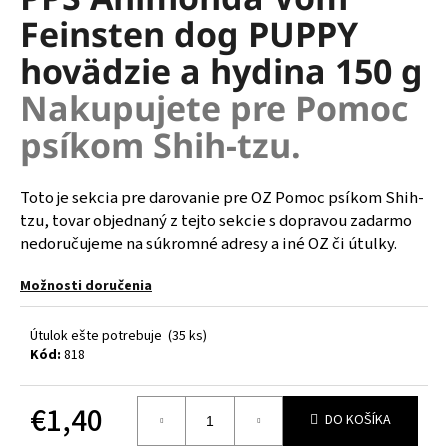
je
á
Feinsten dog PUPPY
0,0
z
j
hovädzie a hydina 150 g
5
s
hviezdičiek.
Nakupujete pre Pomoc
ť
?
psíkom Shih-tzu.
Toto je sekcia pre darovanie pre OZ P
omoc psíkom Shih-
tzu
, tovar objednaný z tejto sekcie s dopravou zadarmo
HĽADAŤ
nedoručujeme na súkromné adresy a iné OZ či útulky.
Možnosti doručenia
O
Útulok ešte potrebuje
(35 ks)
d
Kód:
818
p
o
r
€1,40
DO KOŠÍKA
ú
Jednotková