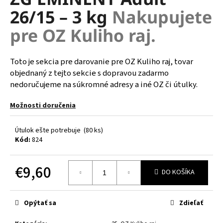
je
á
26/15 – 3 kg
Nakupujete
0,0
z
j
pre OZ Kuliho raj.
5
s
hviezdičiek.
ť
Toto je sekcia pre darovanie pre OZ Kuliho raj, tovar
?
objednaný z tejto sekcie s dopravou zadarmo
nedoručujeme na súkromné adresy a iné OZ či útulky.
Možnosti doručenia
HĽADAŤ
Útulok ešte potrebuje
(80 ks)
Kód:
824
O
€9,60
d
DO KOŠÍKA
p
Jednotková
o
cena:
r
Opýtať sa
Zdieľať
ú