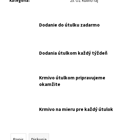
č
Kategória
:
25. OZ Kuliho raj
a
m
e
Dodanie do útulku zadarmo
PH
FARMINA
MO
Dodania útulkom každý týždeň
P
MATISSE
CAT
KITTEN
10
Krmivo útulkom pripravujeme
KG
okamžite
NAKUPUJETE
PRE
OZ
PREŠOVSKÍ
HAVKÁČI.
Krmivo na mieru pre každý útulok
€53
Popis
Diskusia