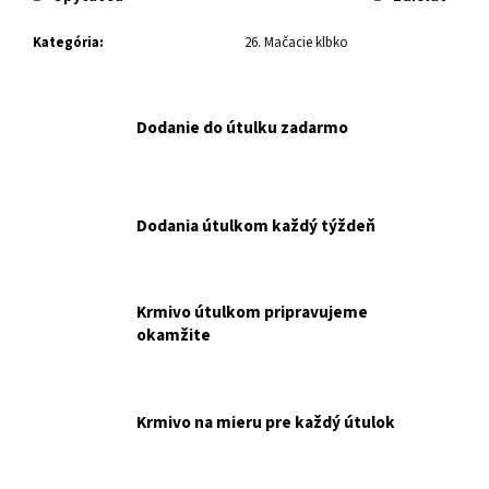
č
a
Kategória
:
26. Mačacie klbko
m
e
Dodanie do útulku zadarmo
SPM
ANIMONDA
CARNY
ADULT
6
Dodania útulkom každý týždeň
X
200
G
NAKUPUJETE
PRE
Krmivo útulkom pripravujeme
OZ
okamžite
SRDCE
PRE
MAČKY
€9
Krmivo na mieru pre každý útulok