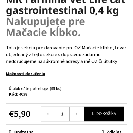
je
á
gastrointestinal 0,4 kg
0,0
z
j
Nakupujete pre
5
s
hviezdičiek.
Mačacie kĺbko.
ť
?
Toto je sekcia pre darovanie pre OZ Mačacie klbko, tovar
objednaný z tejto sekcie s dopravou zadarmo
nedoručujeme na súkromné adresy a iné OZ či útulky
HĽADAŤ
Možnosti doručenia
Útulok ešte potrebuje
(95 ks)
O
Kód:
4038
d
p
€5,90
o
DO KOŠÍKA
r
Jednotková
ú
cena:
Opýtať sa
Zdieľať