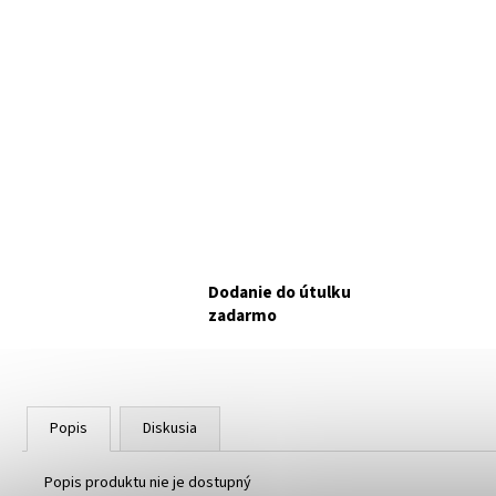
TKZN ANIMONDA VOM FEINSTEN CAT KITTEN
BABY PATÉ 100G
NAKUPUJETE PRE OZ TAM,
KDE ZAČÍNA NÁDEJ.
€1,10
Dodanie do útulku
zadarmo
Popis
Diskusia
Popis produktu nie je dostupný