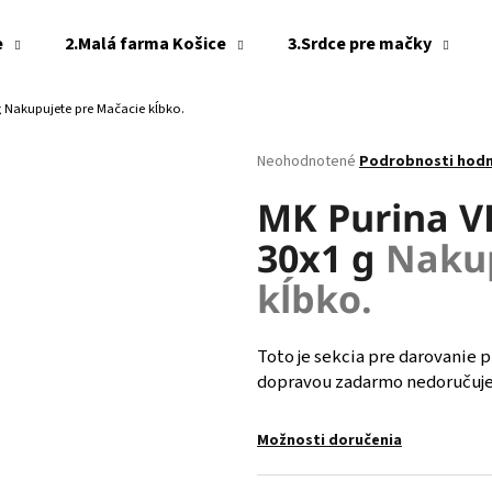
e
2.Malá farma Košice
3.Srdce pre mačky
g
Nakupujete pre Mačacie kĺbko.
Čo potrebujete nájsť?
Priemerné
Neohodnotené
Podrobnosti hod
hodnotenie
produktu
MK Purina VD
HĽADAŤ
je
30x1 g
Nakup
0,0
z
kĺbko.
5
Odporúčame
hviezdičiek.
Toto je sekcia pre darovanie p
dopravou zadarmo nedoručujem
Možnosti doručenia