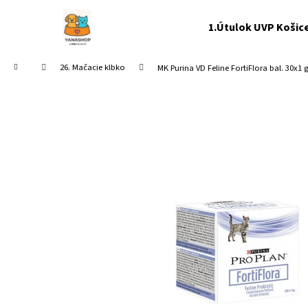
K
Prejsť
na
o
1.Útulok UVP Košic
obsah
Späť
Späť
š
do
do
í
Domov
26. Mačacie klbko
MK Purina VD Feline FortiFlora bal. 30x1 
k
obchodu
obchodu