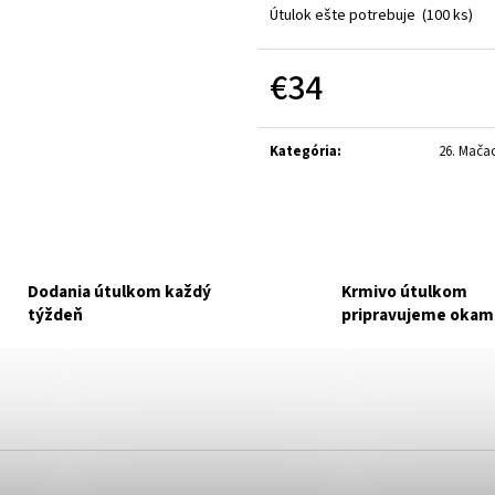
MF FARMINA VET LIFE DOG
TKZN NUEVO CAT 
Útulok ešte potrebuje
(100 ks)
GASTROINTESTINAL KONZERVA 300 G
NAKUPUJETE PRE O
NAKUPUJETE PRE MALÚ FARMU.
NÁDEJ.
€3,70
€1,90
€34
Jednotková
cena:
Kategória
:
26. Mačac
Dodania útulkom každý
Krmivo útulkom
týždeň
pripravujeme okam