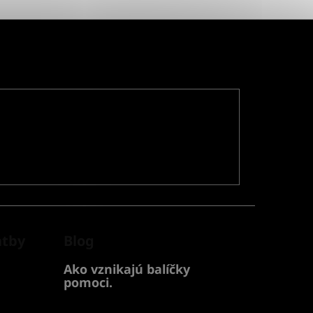
atby
Blog
Ako vznikajú balíčky
pomoci.