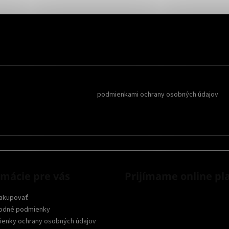
Reklamy a
oboznámil som sa s
podmienkami ochrany osobných údajov
rmácie pre vás
Prijímame online pl
akupovať
odné podmienky
enky ochrany osobných údajov