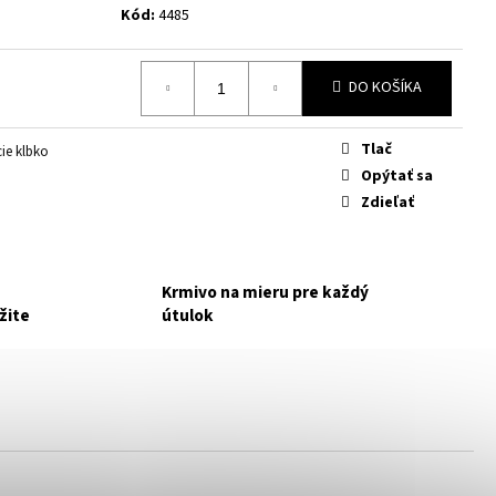
KONZERVA 400G
Kód:
4485
Z TAM, KDE ZAČÍNA
DO KOŠÍKA
Tlač
ie klbko
Opýtať sa
Zdieľať
Krmivo na mieru pre každý
žite
útulok