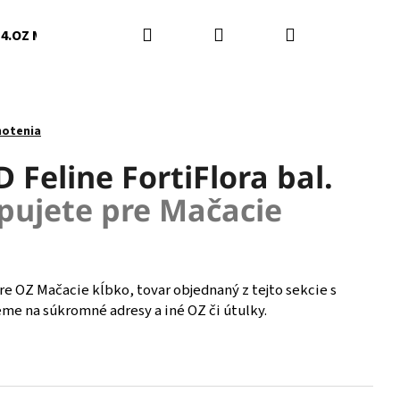
Hľadať
Prihlásenie
Nákupný
4.OZ Mačky Humenné
5.Darinka Švedová
6.Slob
košík
notenia
 Feline FortiFlora bal.
ujete pre Mačacie
re OZ Mačacie kĺbko, tovar objednaný z tejto sekcie s
e na súkromné adresy a iné OZ či útulky.
Nasledujúce