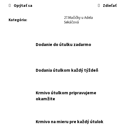
č
cena:
Opýtať sa
Zdieľať
a
m
27.Mačičky u Adela
e
Kategória
:
Sekáčová
RT
ARATON
Dodanie do útulku zadarmo
CAT
ADULT
KAPSIČKA
WET
85
Dodania útulkom každý týždeň
G
NAKUPUJETE
PRE
RENKU
TOMESOVÚ.
Krmivo útulkom pripravujeme
€0,65
okamžite
Krmivo na mieru pre každý útulok