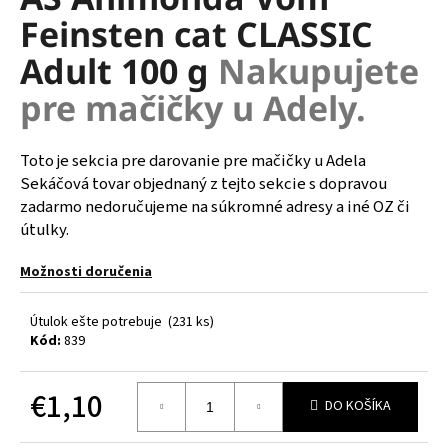
je
á
Feinsten cat CLASSIC
0,0
z
j
Adult 100 g
Nakupujete
5
s
hviezdičiek.
pre mačičky u Adely.
ť
?
Toto je sekcia pre darovanie pre mačičky u Adela
Sekáčová tovar objednaný z tejto sekcie s dopravou
zadarmo nedoručujeme na súkromné adresy a iné OZ či
útulky.
HĽADAŤ
Možnosti doručenia
O
Útulok ešte potrebuje
(231 ks)
d
Kód:
839
p
o
€1,10
r
DO KOŠÍKA
ú
Jednotková