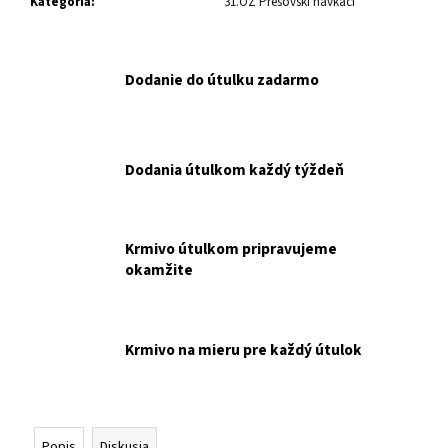
č
Kategória
:
31.OZ Prešovskí havkáči
a
m
e
Dodanie do útulku zadarmo
RT
ARATON
CAT
Dodania útulkom každý týždeň
ADULT
KAPSIČKA
WET
85
G
Krmivo útulkom pripravujeme
NAKUPUJETE
okamžite
PRE
RENKU
TOMESOVÚ.
€0,65
Krmivo na mieru pre každý útulok
Popis
Diskusia