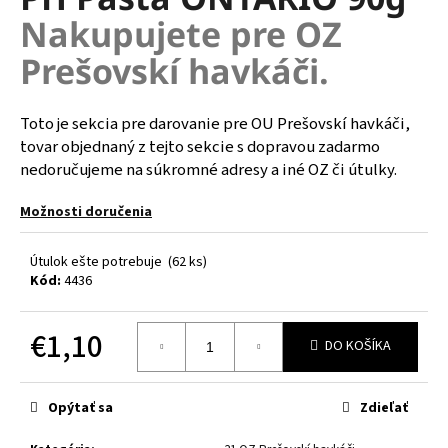
je
á
Nakupujete pre OZ
0,0
z
j
Prešovskí havkáči.
5
s
hviezdičiek.
ť
Toto je sekcia pre darovanie pre OU Prešovskí havkáči,
?
tovar objednaný z tejto sekcie s dopravou zadarmo
nedoručujeme na súkromné adresy a iné OZ či útulky.
Možnosti doručenia
HĽADAŤ
Útulok ešte potrebuje
(62 ks)
Kód:
4436
O
€1,10
d
DO KOŠÍKA
p
Jednotková
o
cena:
r
Opýtať sa
Zdieľať
ú