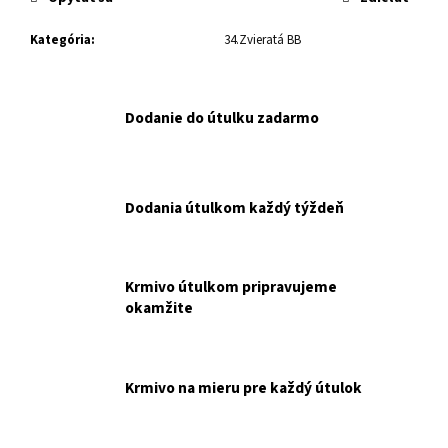
č
a
Kategória
:
34.Zvieratá BB
m
e
Dodanie do útulku zadarmo
UVP
RC
MV
SHN
BABY
Dodania útulkom každý týždeň
DOG
MILK
0,4
KG
NAKUPUJETE
Krmivo útulkom pripravujeme
PRE
okamžite
ÚTULOK
UVP.
€25,90
Krmivo na mieru pre každý útulok