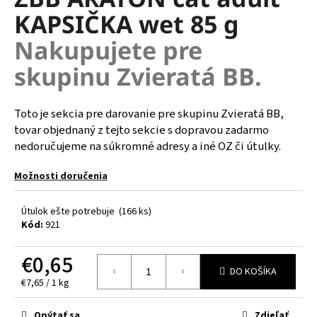
je
á
KAPSIČKA wet 85 g
0,0
z
j
Nakupujete pre
5
s
hviezdičiek.
skupinu Zvieratá BB.
ť
?
Toto je sekcia pre darovanie pre skupinu Zvieratá BB,
tovar objednaný z tejto sekcie s dopravou zadarmo
nedoručujeme na súkromné adresy a iné OZ či útulky.
HĽADAŤ
Možnosti doručenia
Útulok ešte potrebuje
(166 ks)
O
Kód:
921
d
p
€0,65
o
DO KOŠÍKA
Jednotková
€7,65 / 1 kg
r
cena:
ú
Opýtať sa
Zdieľať