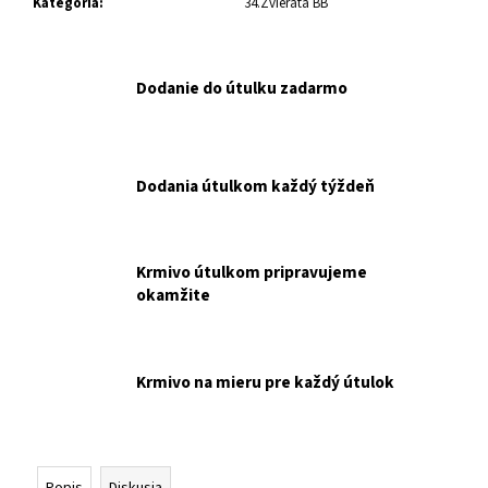
č
Kategória
:
34.Zvieratá BB
a
m
e
Dodanie do útulku zadarmo
UVP
RC
MV
Dodania útulkom každý týždeň
SHN
BABY
DOG
MILK
0,4
Krmivo útulkom pripravujeme
KG
okamžite
NAKUPUJETE
PRE
ÚTULOK
UVP.
Krmivo na mieru pre každý útulok
€25,90
Popis
Diskusia