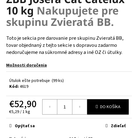
je
á
10 kg
Nakupujete pre
0,0
z
j
skupinu Zvieratá BB.
5
s
hviezdičiek.
ť
Toto je sekcia pre darovanie pre skupinu Zvieratá BB,
?
tovar objednaný z tejto sekcie s dopravou zadarmo
nedoručujeme na súkromné adresy a iné OZ či útulky.
Možnosti doručenia
HĽADAŤ
Útulok ešte potrebuje
(99 ks)
Kód:
4619
O
€52,90
d
DO KOŠÍKA
p
Jednotková
€5,29 / 1 kg
cena:
o
r
Opýtať sa
Zdieľať
ú