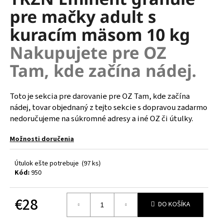
je
á
pre mačky adult s
0,0
z
j
kuracím mäsom 10 kg
5
s
hviezdičiek.
Nakupujete pre OZ
ť
?
Tam, kde začína nádej.
Toto je sekcia pre darovanie pre OZ Tam, kde začína
nádej, tovar objednaný z tejto sekcie s dopravou zadarmo
HĽADAŤ
nedoručujeme na súkromné adresy a iné OZ či útulky.
Možnosti doručenia
O
Útulok ešte potrebuje
(97 ks)
d
Kód:
950
p
o
r
€28
DO KOŠÍKA
ú
Jednotková