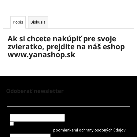
Popis
Diskusia
Ak si chcete nakúpiť pre svoje
zvieratko, prejdite na náš eshop
www.yanashop.sk
Z
á
Odoberať newsletter
p
Nezmeškajte žiadne novinky či zľavy!
ä
t
Email
i
Súhlasím so spracovaním osobných údajov na účely Reklamy
e
a
oboznámil som sa s
podmienkami ochrany osobných údajov