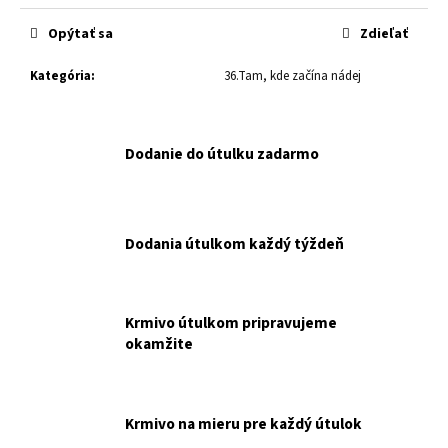
č
cena:
a
Opýtať sa
Zdieľať
m
e
Kategória
:
36.Tam, kde začína nádej
KPM
BALÍČEK
Dodanie do útulku zadarmo
PRE
TÝCH,
KTORÍ
CHCÚ
POMÔCŤ
Dodania útulkom každý týždeň
BEZ
ROZHODOVANIA.
NAKUPUJE
PRE
KOŠICKÉ
Krmivo útulkom pripravujeme
POULIČNÉ
okamžite
MAČIČKY.
€15
Krmivo na mieru pre každý útulok