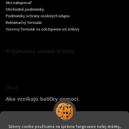
Ako nakupovať
Obchodné podmienky
Podmienky ochrany osobných údajov
Reklamačný formulár
Vzorový formulár na odstúpenie od zmluvy
Prijímame online platby
Blog
Ako vznikajú balíčky pomoci.
Chcete nakúpiť pre svoje zvieratko? Kliknite TU na náš Yanashop
eshop s chovateľskými potrebami ♥
Súbory cookie používame na správne fungovanie našej stránky,