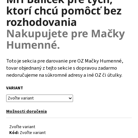
je
á
ktorí chcú pomôcť bez
0,0
z
j
rozhodovania
5
s
hviezdičiek.
Nakupujete pre Mačky
ť
?
Humenné.
Toto je sekcia pre darovanie pre OZ Mačky Humenné,
tovar objednaný z tejto sekcie s dopravou zadarmo
HĽADAŤ
nedoručujeme na súkromné adresy a iné OZ či útulky.
VARIANT
O
d
p
Možnosti doručenia
o
r
Zvoľte variant
ú
Kód:
Zvoľte variant