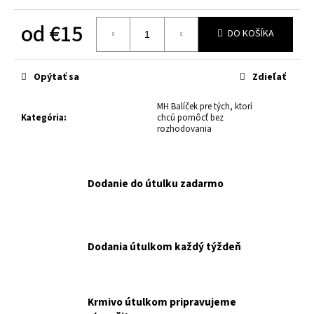
č
a
od
€15
m
DO KOŠÍKA
e
Jednotková
cena:
Opýtať sa
Zdieľať
MF
CARNY
MH Balíček pre tých, ktorí
CAT
Kategória
:
chcú pomôcť bez
ADULT/KITTEN
rozhodovania
HOVÄDZIE
A
KURA
–
Dodanie do útulku zadarmo
400G,
6KS
MIXPACK
NAKUPUJETE
PRE
MALÚ
Dodania útulkom každý týždeň
FARMU.
€14
Krmivo útulkom pripravujeme