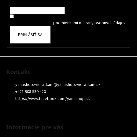
t
Email
i
Súhlasím so spracovaním osobných údajov na účely Reklamy
e
a
oboznámil som sa s
podmienkami ochrany osobných údajov
PRIHLÁSIŤ SA
Kontakt
yanashopzvieratkam
@
yanashopzvieratkam.sk
+421 908 980 420
https://www.facebook.com/yanashop.sk
Informácie pre vás