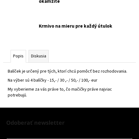
okamžite
Krmivo na mieru pre každý útulok
Popis
Diskusia
Balíček je určený pre tých, ktorí chcú pomôcť bez rozhodovania.
Na výber sú 4 balíčky - 15,- / 30 ,- / 50,- / 100,- eur
My vyberieme za vás práve to, čo mačičky práve najviac
potrebujú.
Z
á
Odoberať newsletter
p
Nezmeškajte žiadne novinky či zľavy!
ä