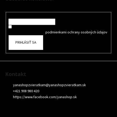
p
Nezmeškajte žiadne novinky či zľavy!
ä
t
Email
i
Súhlasím so spracovaním osobných údajov na účely Reklamy
e
a
oboznámil som sa s
podmienkami ochrany osobných údajov
PRIHLÁSIŤ SA
Kontakt
yanashopzvieratkam
@
yanashopzvieratkam.sk
+421 908 980 420
https://www.facebook.com/yanashop.sk