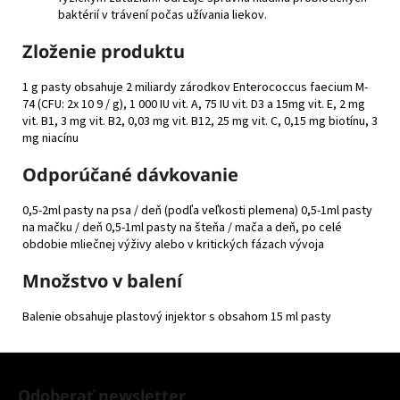
baktérií v trávení počas užívania liekov.
Zloženie produktu
1 g pasty obsahuje 2 miliardy zárodkov Enterococcus faecium M-
74 (CFU: 2x 10 9 / g), 1 000 IU vit. A, 75 IU vit. D3 a 15mg vit. E, 2 mg
vit. B1, 3 mg vit. B2, 0,03 mg vit. B12, 25 mg vit. C, 0,15 mg biotínu, 3
mg niacínu
Odporúčané dávkovanie
0,5-2ml pasty na psa / deň (podľa veľkosti plemena) 0,5-1ml pasty
na mačku / deň 0,5-1ml pasty na šteňa / mača a deň, po celé
obdobie mliečnej výživy alebo v kritických fázach vývoja
Množstvo v balení
Balenie obsahuje plastový injektor s obsahom 15 ml pasty
Z
á
Odoberať newsletter