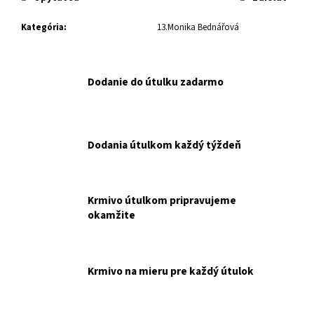
č
a
Kategória
:
13.Monika Bednářová
m
e
Dodanie do útulku zadarmo
CHS
EMINENT
LAMB
&
RICE
Dodania útulkom každý týždeň
26/14
-
3
KG
NAKUPUJETE
Krmivo útulkom pripravujeme
PRE
okamžite
OZ
CHLPÁČIK
SNINA.
€10,90
Krmivo na mieru pre každý útulok