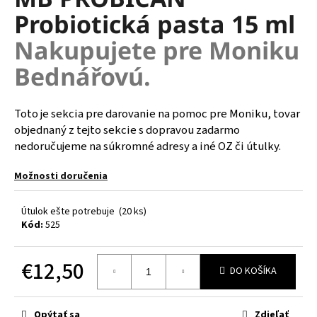
je
á
Probiotická pasta 15 ml
0,0
z
j
Nakupujete pre Moniku
5
s
hviezdičiek.
Bednářovú.
ť
?
Toto je sekcia pre darovanie na pomoc pre Moniku, tovar
objednaný z tejto sekcie s dopravou zadarmo
nedoručujeme na súkromné adresy a iné OZ či útulky.
HĽADAŤ
Možnosti doručenia
Útulok ešte potrebuje
(20 ks)
O
Kód:
525
d
p
€12,50
o
DO KOŠÍKA
r
Jednotková
ú
cena:
Opýtať sa
Zdieľať