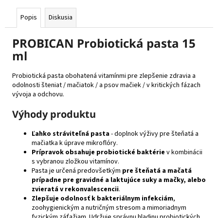
Popis
Diskusia
PROBICAN Probiotická pasta 15
ml
Probiotická pasta obohatená vitamínmi pre zlepšenie zdravia a
odolnosti šteniat / mačiatok / a psov mačiek / v kritických fázach
vývoja a odchovu.
Výhody produktu
Ľahko stráviteľná pasta
- doplnok výživy pre šteňatá a
mačiatka k úprave mikroflóry.
Prípravok obsahuje probiotické baktérie
v kombinácii
s vybranou zložkou vitamínov.
Pasta je určená predovšetkým
pre šteňatá a mačatá
prípadne pre gravidné a laktujúce suky a mačky, alebo
zvieratá v rekonvalescencii
.
Zlepšuje odolnosť k bakteriálnym infekciám
,
zoohygienickým a nutričným stresom a mimoriadnym
fyzickým záťažiam. Udržuje správnu hladinu probiotických