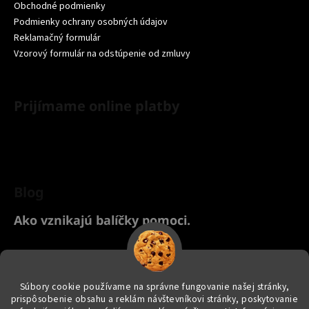
Obchodné podmienky
Podmienky ochrany osobných údajov
Reklamačný formulár
Vzorový formulár na odstúpenie od zmluvy
Prijímame online platby
Blog
Ako vznikajú balíčky pomoci.
Chcete nakúpiť pre svoje zvieratko? Kliknite TU na náš Yanashop
eshop s chovateľskými potrebami ♥
Súbory cookie používame na správne fungovanie našej stránky,
prispôsobenie obsahu a reklám návštevníkovi stránky, poskytovanie