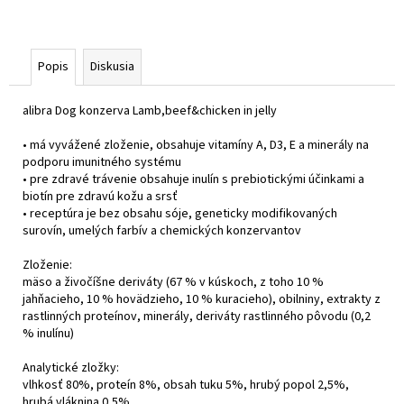
Popis
Diskusia
alibra Dog konzerva Lamb,beef&chicken in jelly
• má vyvážené zloženie, obsahuje vitamíny A, D3, E a minerály na
podporu imunitného systému
• pre zdravé trávenie obsahuje inulín s prebiotickými účinkami a
biotín pre zdravú kožu a srsť
• receptúra je bez obsahu sóje, geneticky modifikovaných
surovín, umelých farbív a chemických konzervantov
Zloženie:
mäso a živočíšne deriváty (67 % v kúskoch, z toho 10 %
jahňacieho, 10 % hovädzieho, 10 % kuracieho), obilniny, extrakty z
rastlinných proteínov, minerály, deriváty rastlinného pôvodu (0,2
% inulínu)
Analytické zložky:
vlhkosť 80%, proteín 8%, obsah tuku 5%, hrubý popol 2,5%,
hrubá vláknina 0,5%