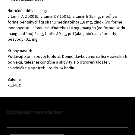
Nutričné aditíva na kg:
vitamín A 2 500 IU, vitamín D3 150 IU, vitamín E 25 mg, meď (vo
forme pentahydrátu síranu meďnatého) 1,8 mg, zinok (vo forme
monohydrátu síranu zinočnatého) 10 mg, mangán (vo forme oxidu
manganatého) 2 mg, biotín 50 µg, jód (ako jodičnan vápenatý,
bezvodý) 0,1 mg
Kŕmny návod:
Podávajte pri izbovej teplote. Denné dávkovanie sa líši v závislosti
od veku, telesnej kondície a aktivity. Po otvorení uložte v
chladničke a spotrebujte do 24 hodín.
Balenie:
• 1240g
Z
á
Odoberať newsletter
p
Nezmeškajte žiadne novinky či zľavy!
ä
t
Email