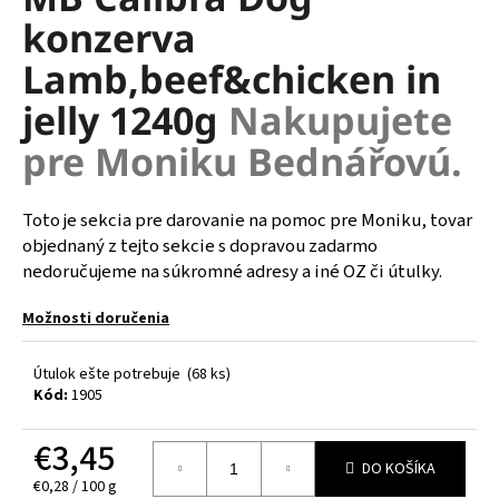
je
á
konzerva
0,0
z
j
Lamb,beef&chicken in
5
s
hviezdičiek.
jelly 1240g
Nakupujete
ť
?
pre Moniku Bednářovú.
Toto je sekcia pre darovanie na pomoc pre Moniku, tovar
objednaný z tejto sekcie s dopravou zadarmo
HĽADAŤ
nedoručujeme na súkromné adresy a iné OZ či útulky.
Možnosti doručenia
O
Útulok ešte potrebuje
(68 ks)
d
Kód:
1905
p
o
€3,45
r
DO KOŠÍKA
ú
Jednotková
€0,28 / 100 g