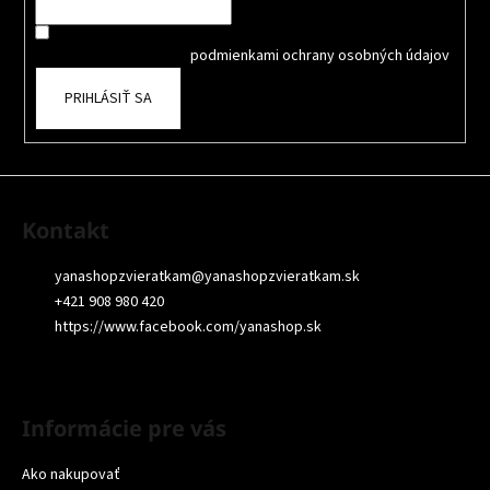
i
Súhlasím so spracovaním osobných údajov na účely Reklamy
e
a
oboznámil som sa s
podmienkami ochrany osobných údajov
PRIHLÁSIŤ SA
Kontakt
yanashopzvieratkam
@
yanashopzvieratkam.sk
+421 908 980 420
https://www.facebook.com/yanashop.sk
Informácie pre vás
Ako nakupovať