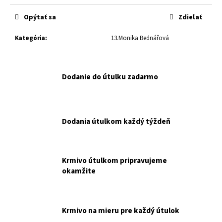
č
cena:
a
Opýtať sa
Zdieľať
m
e
Kategória
:
13.Monika Bednářová
MF
BALÍČEK
Dodanie do útulku zadarmo
PRE
TÝCH,
KTORÍ
CHCÚ
POMÔCŤ
Dodania útulkom každý týždeň
BEZ
ROZHODOVANIA
NAKUPUJETE
PRE
MALÚ
Krmivo útulkom pripravujeme
FARMU.
okamžite
€15
Krmivo na mieru pre každý útulok