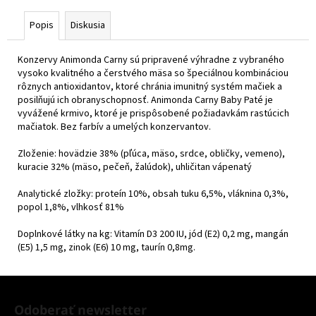
Popis
Diskusia
Konzervy Animonda Carny sú pripravené výhradne z vybraného
vysoko kvalitného a čerstvého mäsa so špeciálnou kombináciou
rôznych antioxidantov, ktoré chránia imunitný systém mačiek a
posilňujú ich obranyschopnosť. Animonda Carny Baby Paté je
vyvážené krmivo, ktoré je prispôsobené požiadavkám rastúcich
mačiatok. Bez farbív a umelých konzervantov.
Zloženie: hovädzie 38% (pľúca, mäso, srdce, obličky, vemeno),
kuracie 32% (mäso, pečeň, žalúdok), uhličitan vápenatý
Analytické zložky: proteín 10%, obsah tuku 6,5%, vláknina 0,3%,
popol 1,8%, vlhkosť 81%
Doplnkové látky na kg: Vitamín D3 200 IU, jód (E2) 0,2 mg, mangán
(E5) 1,5 mg, zinok (E6) 10 mg, taurín 0,8mg.
Z
á
Odoberať newsletter