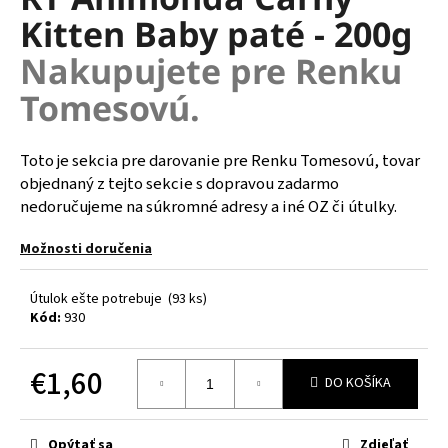
je
á
Kitten Baby paté - 200g
0,0
z
j
Nakupujete pre Renku
5
s
hviezdičiek.
Tomesovú.
ť
?
Toto je sekcia pre darovanie pre Renku Tomesovú, tovar
objednaný z tejto sekcie s dopravou zadarmo
nedoručujeme na súkromné adresy a iné OZ či útulky.
HĽADAŤ
Možnosti doručenia
Útulok ešte potrebuje
(93 ks)
O
Kód:
930
d
p
€1,60
o
DO KOŠÍKA
r
Jednotková
ú
cena:
Opýtať sa
Zdieľať