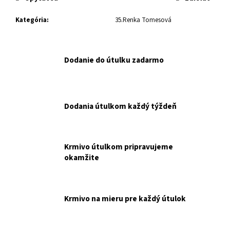
č
a
Kategória
:
35.Renka Tomesová
m
e
Dodanie do útulku zadarmo
UVP
RC
MV
SHN
BABY
Dodania útulkom každý týždeň
DOG
MILK
0,4
KG
NAKUPUJETE
Krmivo útulkom pripravujeme
PRE
okamžite
ÚTULOK
UVP.
€25,90
Krmivo na mieru pre každý útulok