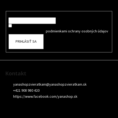
p
Nezmeškajte žiadne novinky či zľavy!
ä
t
Email
i
Súhlasím so spracovaním osobných údajov na účely Reklamy
e
a
oboznámil som sa s
podmienkami ochrany osobných údajov
PRIHLÁSIŤ SA
Kontakt
yanashopzvieratkam
@
yanashopzvieratkam.sk
+421 908 980 420
https://www.facebook.com/yanashop.sk