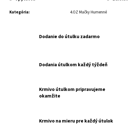
č
a
Kategória
:
4.OZ Mačky Humenné
m
e
Dodanie do útulku zadarmo
MF
BALÍČEK
PRE
TÝCH,
KTORÍ
Dodania útulkom každý týždeň
CHCÚ
POMÔCŤ
BEZ
ROZHODOVANIA
NAKUPUJETE
Krmivo útulkom pripravujeme
PRE
okamžite
MALÚ
FARMU.
€15
Krmivo na mieru pre každý útulok