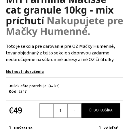
je
á
cat granule 10kg - mix
0,0
z
j
príchutí
Nakupujete pre
5
s
hviezdičiek.
Mačky Humenné.
ť
?
Toto je sekcia pre darovanie pre OZ Mačky Humenné,
tovar objednaný z tejto sekcie s dopravou zadarmo
nedoručujeme na súkromné adresy a iné OZ či útulky.
HĽADAŤ
Možnosti doručenia
Útulok ešte potrebuje
(47 ks)
O
Kód:
2347
d
p
€49
o
DO KOŠÍKA
r
Jednotková
ú
cena:
Opýtať sa
Zdieľať